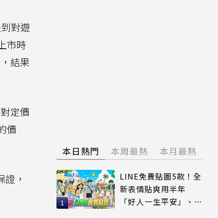
提到對遊
上市時
談，結果
未對定價
的價
本日熱門
本周最熱
本月最熱
LINE免費貼圖5款！全
保證，
新表情貼爽用半年
「好人一生平安」、
「好熱」必用