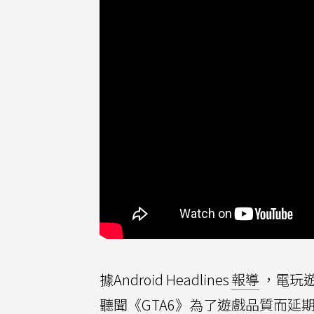
據Android Headlines
報導
，電玩
聽聞《GTA6》為了遊戲品質而延