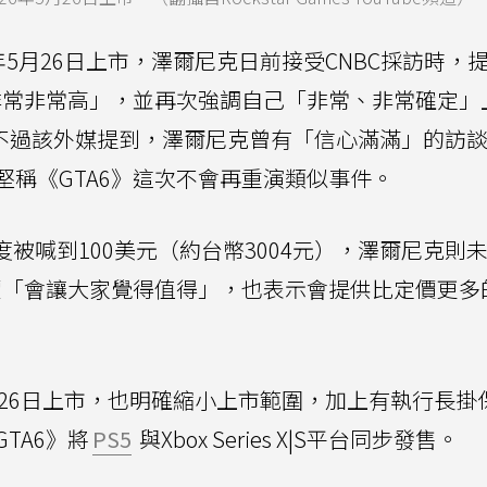
6年5月26日上市，澤爾尼克日前接受CNBC採訪時，
「非常非常高」，並再次強調自己「非常、非常確定」
。不過該外媒提到，澤爾尼克曾有「信心滿滿」的訪
稱《GTA6》這次不會再重演類似事件。
度被喊到100美元（約台幣3004元），澤爾尼克則
定價「會讓大家覺得值得」，也表示會提供比定價更多
5月26日上市，也明確縮小上市範圍，加上有執行長掛
TA6》將
PS5
與Xbox Series X|S平台同步發售。