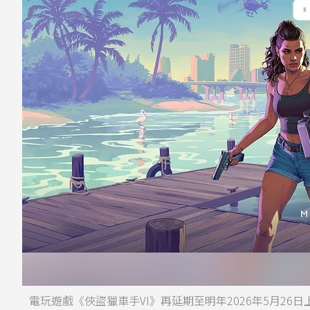
電玩遊戲《俠盜獵車手VI》再延期至明年2026年5月26