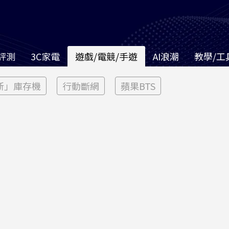
評測
3C家電
遊戲/電競/手遊
AI浪潮
教學/工
新」庫存機
行動斷網
蘋果BTS