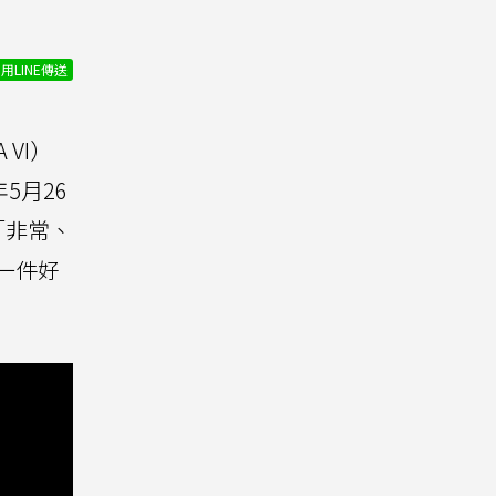
用LINE傳送
 VI）
5月26
話「非常、
一件好