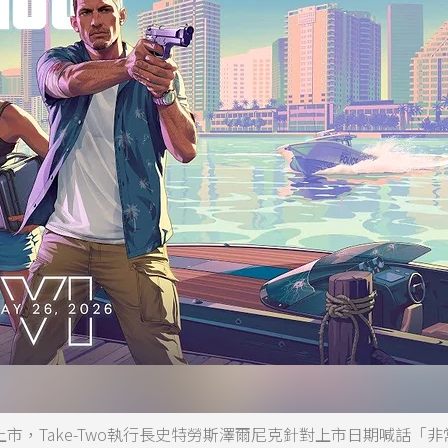
日上市，Take-Two執行長史特勞斯澤爾尼克針對上市日期喊話「