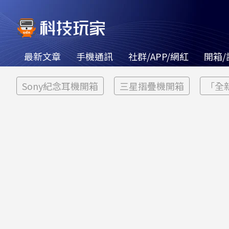
最新文章
手機通訊
社群/APP/網紅
開箱/
Sony紀念耳機開箱
三星摺疊機開箱
「全