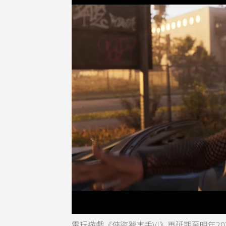
電玩遊戲《俠盜獵車手VI》再延期至明年2026年5