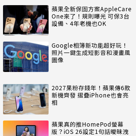
蘋果全新保固方案AppleCare
One來了！規則曝光 可保3台
設備、4年老機也OK
Google相簿新功能超好玩！
照片一鍵生成短影音和漫畫風
圖像
2027果粉存錢年！蘋果傳6款
新機齊發 摺疊iPhone也會亮
相
蘋果真的推HomePod螢幕
版？iOS 26設定1句話曖昧洩