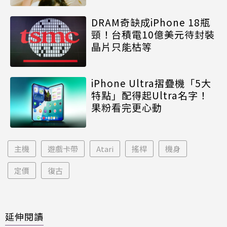
DRAM奇缺成iPhone 18瓶
頸！台積電10億美元待封裝
晶片只能枯等
iPhone Ultra摺疊機「5大
特點」配得起Ultra名字！
果粉看完更心動
主機
遊戲卡帶
Atari
搖桿
機身
定價
復古
延伸閱讀