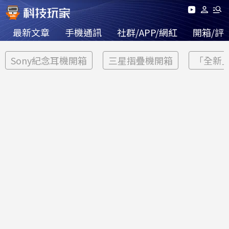
最新文章
手機通訊
社群/APP/網紅
開箱/評
Sony紀念耳機開箱
三星摺疊機開箱
「全新