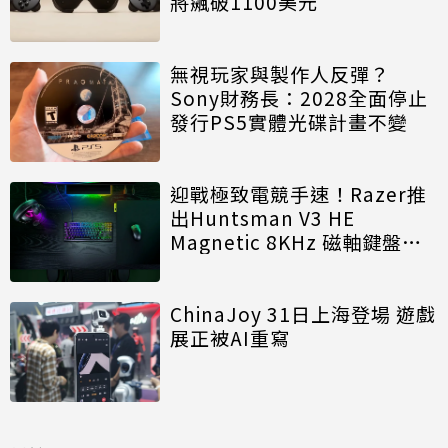
將飆破1100美元
無視玩家與製作人反彈？
Sony財務長：2028全面停止
發行PS5實體光碟計畫不變
迎戰極致電競手速！Razer推
出Huntsman V3 HE
Magnetic 8KHz 磁軸鍵盤效
能再進化
ChinaJoy 31日上海登場 遊戲
展正被AI重寫