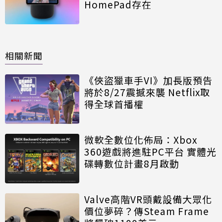
HomePad存在
相關新聞
《俠盜獵車手VI》加長版預告
將於8/27震撼來襲 Netflix取
得全球首播權
微軟全數位化佈局：Xbox
360遊戲將進駐PC平台 實體光
碟轉數位計畫8月啟動
Valve高階VR頭戴設備大眾化
價位夢碎？傳Steam Frame