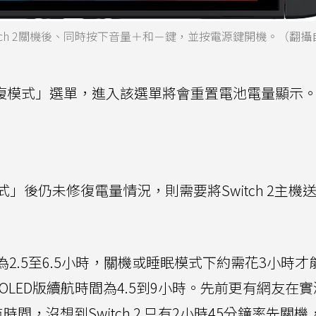
tch 2關機後、同時按下音量＋和－鍵，並按電源鍵開機。（翻攝
恢復模式」選單，進入該選單將會重置電池電量顯示
」後仍未修復電量情況，則需要將Switch 2主機
間約為2.5至6.5小時，關機或睡眠模式下約需花3小時
ch OLED版續航時間為4.5到9小時。先前更有網友在
，沒想到Switch 2 只有2小時45分鐘率先關機