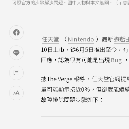
可照官方的步驟解決問題。圖中人物與本文無關。（示意
任天堂
（
Nintendo
）最新
遊戲
10日上市，從6月5日推出至今，有部分
回應，認為很有可能是出現
Bug
，
據The Verge
報導
，任天堂官網提到，
量可能顯示接近0％，但卻還能繼續用
故障排除問題步驟如下：