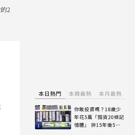
2的2
本日熱門
本周最熱
本月最熱
院
你敢投資嗎？18歲少
年花5萬「囤貨20條記
憶體」 拚15年後5倍
賣出