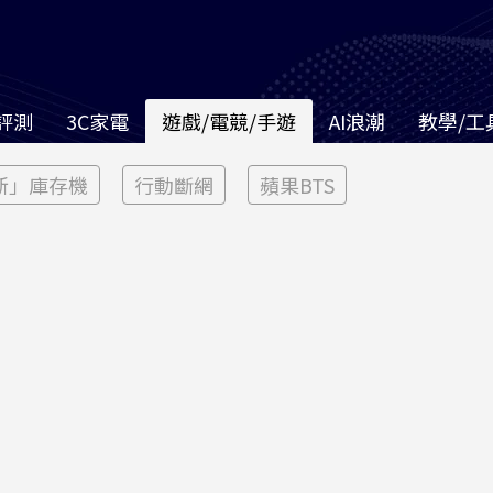
評測
3C家電
遊戲/電競/手遊
AI浪潮
教學/工
新」庫存機
行動斷網
蘋果BTS