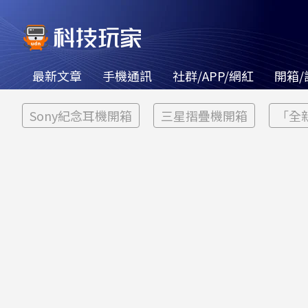
最新文章
手機通訊
社群/APP/網紅
開箱/
Sony紀念耳機開箱
三星摺疊機開箱
「全