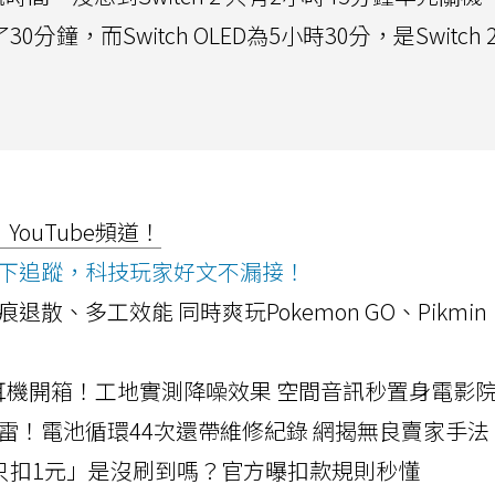
2多了30分鐘，而Switch OLED為5小時30分，是Switch 
ouTube頻道！
ws按下追蹤，科技玩家好文不漏接！
a開箱！摺痕退散、多工效能 同時爽玩Pokemon GO、Pikmin
LLEXION耳機開箱！工地實測降噪效果 空間音訊秒置身電影
雷！電池循環44次還帶維修紀錄 網揭無良賣家手法
北捷「只扣1元」是沒刷到嗎？官方曝扣款規則秒懂