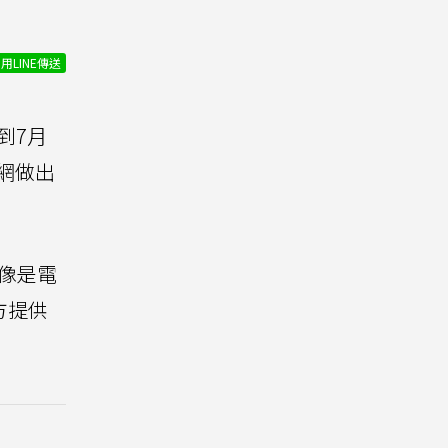
用LINE傳送
到7月
網做出
像是電
方提供