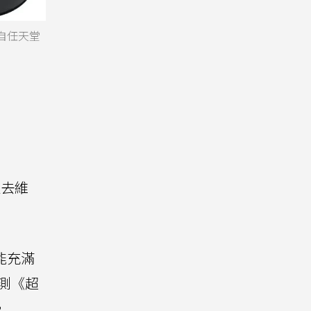
自任天堂
。
送去維
才能充滿
實測《超
，