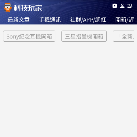
最新文章
手機通訊
社群/APP/網紅
開箱/評
Sony紀念耳機開箱
三星摺疊機開箱
「全新