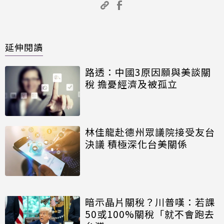
延伸閱讀
路透：中國3原因願與美談關
稅 擔憂經濟及被孤立
林佳龍赴德州眾議院接受友台
決議 積極深化台美關係
暗示晶片關稅？川普嘆：若課
50或100%關稅「就不會跑去