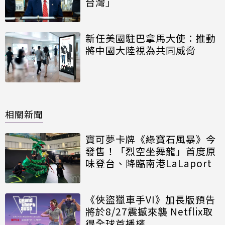
台灣」
新任美國駐巴拿馬大使：推動
將中國大陸視為共同威脅
相關新聞
寶可夢卡牌《綠寶石風暴》今
發售！「烈空坐舞龍」首度原
味登台、降臨南港LaLaport
《俠盜獵車手VI》加長版預告
將於8/27震撼來襲 Netflix取
得全球首播權