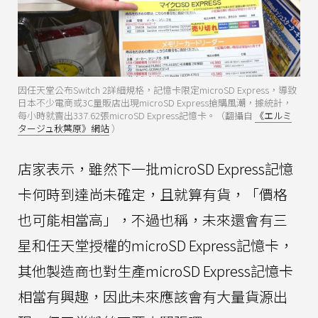
因任天堂公布Switch 2詳細規格，記憶卡限定microSD Express，導致
日本不少電商或3C量販店出現microSD Express搶購風潮，據統計，
每小時就賣出337.62張microSD Express記憶卡。（翻攝自
《エルミ
タージュ秋葉原》網站
）
店家表示，雖然下一批microSD Express記憶
卡何時到達尚未確定，且就算有貨，「價格
也可能相當高」，不過也稱，未來還會有三
星和任天堂授權的microSD Express記憶卡，
其他製造商也對生產microSD Express記憶卡
相當有興趣，因此未來應該會有大量貨源出