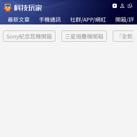
最新文章
手機通訊
社群/APP/網紅
開箱/評
Sony紀念耳機開箱
三星摺疊機開箱
「全新