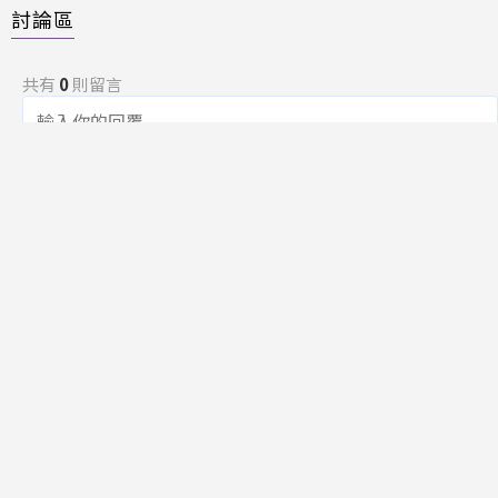
討論區
共有
0
則留言
規範
回覆
還沒有留言，成為第一個發言的人吧！