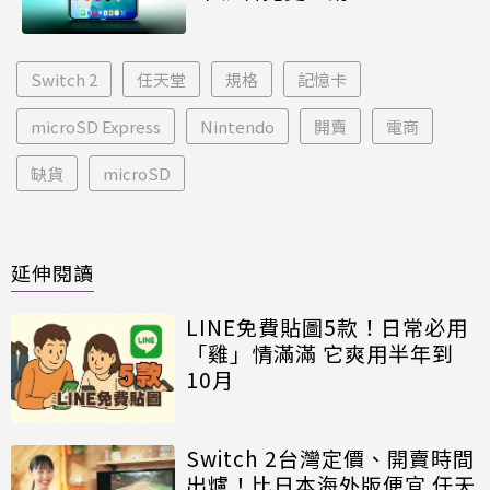
Switch 2
任天堂
規格
記憶卡
microSD Express
Nintendo
開賣
電商
缺貨
microSD
延伸閱讀
LINE免費貼圖5款！日常必用
「雞」情滿滿 它爽用半年到
10月
Switch 2台灣定價、開賣時間
出爐！比日本海外版便宜 任天