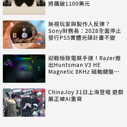
將飆破1100美元
無視玩家與製作人反彈？
Sony財務長：2028全面停止
發行PS5實體光碟計畫不變
迎戰極致電競手速！Razer推
出Huntsman V3 HE
Magnetic 8KHz 磁軸鍵盤效
能再進化
ChinaJoy 31日上海登場 遊戲
展正被AI重寫