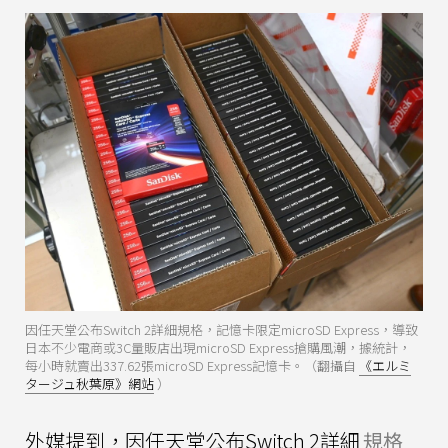
因任天堂公布Switch 2詳細規格，記憶卡限定microSD Express，導致
日本不少電商或3C量販店出現microSD Express搶購風潮，據統計，
每小時就賣出337.62張microSD Express記憶卡。（翻攝自
《エルミ
タージュ秋葉原》網站
）
外媒提到，因任天堂公布Switch 2詳細
規格