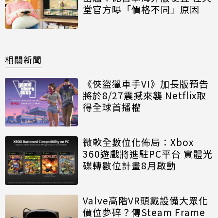
堂官方曝「價格不同」原因
相關新聞
《俠盜獵車手VI》加長版預告
將於8/27震撼來襲 Netflix取
得全球首播權
微軟全數位化佈局：Xbox
360遊戲將進駐PC平台 實體光
碟轉數位計畫8月啟動
Valve高階VR頭戴設備大眾化
價位夢碎？傳Steam Frame