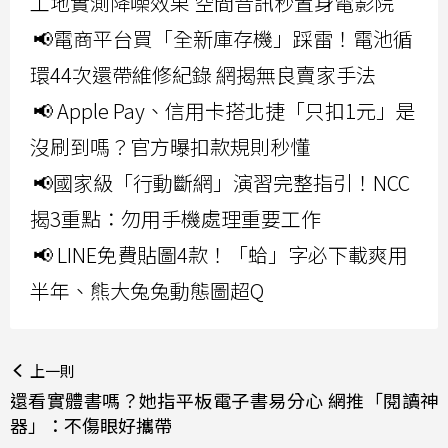
工地實測降噪效果 空間音訊秒置身電影院
📢電商平台買「全新庫存機」踩雷！電池循
環44次還帶維修紀錄 網揭無良賣家手法
📢 Apple Pay、信用卡搭北捷「只扣1元」是
沒刷到嗎？官方曝扣款規則秒懂
📢國家級「行動斷網」演習完整指引！NCC
揭3重點：勿用手機處理重要工作
📢 LINE免費貼圖4款！「蛤」字必下載爽用
半年、熊大兔兔動態圖超Q
上一則
還看實體書嗎？她指平板電子書易分心 網推「閱讀神
器」：不傷眼好攜帶