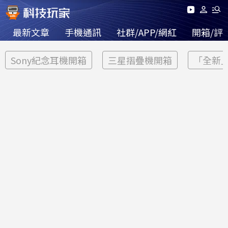
最新文章
手機通訊
社群/APP/網紅
開箱/評
Sony紀念耳機開箱
三星摺疊機開箱
「全新