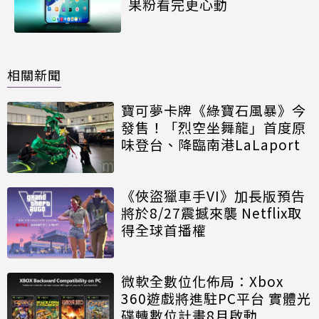
果粉看完更心動
相關新聞
寶可夢卡牌《綠寶石風暴》今
發售！「烈空坐舞龍」首度原
味登台、降臨南港LaLaport
《俠盜獵車手VI》加長版預告
將於8/27震撼來襲 Netflix取
得全球首播權
微軟全數位化佈局：Xbox
360遊戲將進駐PC平台 實體光
碟轉數位計畫8月啟動