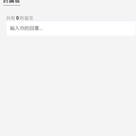
討論區
共有
0
則留言
規範
回覆
還沒有留言，成為第一個發言的人吧！