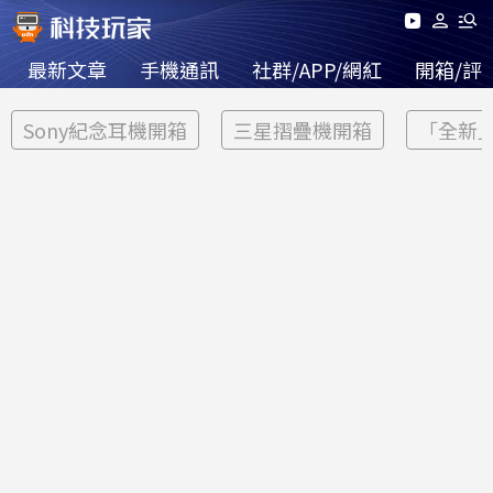
最新文章
手機通訊
社群/APP/網紅
開箱/評
Sony紀念耳機開箱
三星摺疊機開箱
「全新