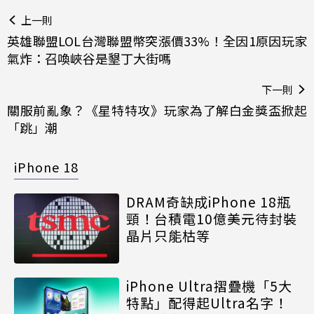
上一則
英雄聯盟LOL台灣聯盟幣突漲價33%！全因1原因玩家
氣炸：召喚峽谷是墾丁大街嗎
下一則
關服前亂象？《星特特攻》玩家為了解白金獎盃掀起
「跳」潮
iPhone 18
DRAM奇缺成iPhone 18瓶
頸！台積電10億美元待封裝
晶片只能枯等
iPhone Ultra摺疊機「5大
特點」配得起Ultra名字！