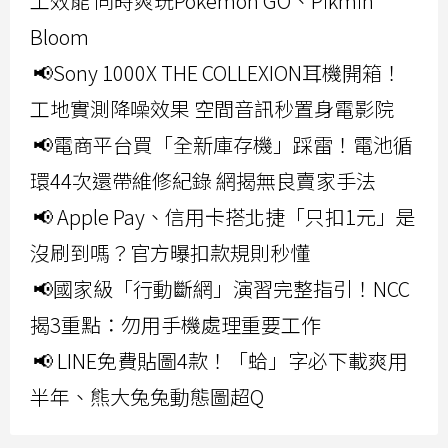
工效能 同時爽玩Pokemon GO、Pikmin
Bloom
📢Sony 1000X THE COLLEXION耳機開箱！
工地實測降噪效果 空間音訊秒置身電影院
📢電商平台買「全新庫存機」踩雷！電池循
環44次還帶維修紀錄 網揭無良賣家手法
📢 Apple Pay、信用卡搭北捷「只扣1元」是
沒刷到嗎？官方曝扣款規則秒懂
📢國家級「行動斷網」演習完整指引！NCC
揭3重點：勿用手機處理重要工作
📢 LINE免費貼圖4款！「蛤」字必下載爽用
半年、熊大兔兔動態圖超Q