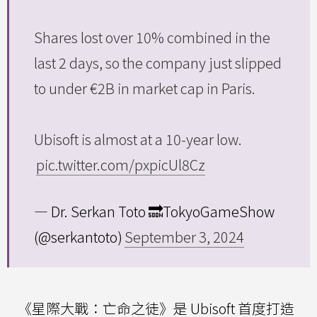
Shares lost over 10% combined in the
last 2 days, so the company just slipped
to under €2B in market cap in Paris.
Ubisoft is almost at a 10-year low.
pic.twitter.com/pxpicUl8Cz
— Dr. Serkan Toto 🔜TokyoGameShow
(@serkantoto)
September 3, 2024
《星際大戰：亡命之徒》是 Ubisoft 首度打造