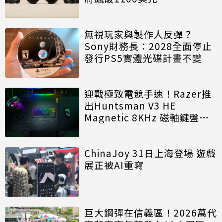
無視玩家與製作人反彈？
Sony財務長：2028全面停止
發行PS5實體光碟計畫不變
迎戰極致電競手速！Razer推
出Huntsman V3 HE
Magnetic 8KHz 磁軸鍵盤效
能再進化
ChinaJoy 31日上海登場 遊戲
展正被AI重寫
巨大鋼彈在信義區！2026萬代