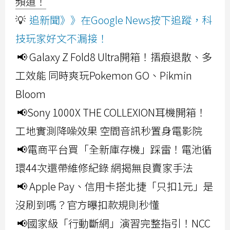
頻道！
💡
追新聞》》在Google News按下追蹤，科
技玩家好文不漏接！
📢 Galaxy Z Fold8 Ultra開箱！摺痕退散、多
工效能 同時爽玩Pokemon GO、Pikmin
Bloom
📢Sony 1000X THE COLLEXION耳機開箱！
工地實測降噪效果 空間音訊秒置身電影院
📢電商平台買「全新庫存機」踩雷！電池循
環44次還帶維修紀錄 網揭無良賣家手法
📢 Apple Pay、信用卡搭北捷「只扣1元」是
沒刷到嗎？官方曝扣款規則秒懂
📢國家級「行動斷網」演習完整指引！NCC