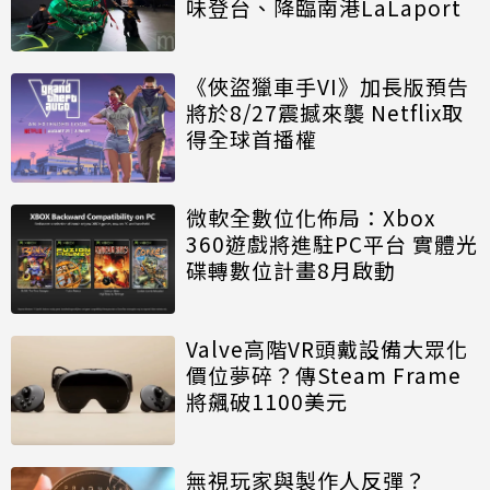
味登台、降臨南港LaLaport
《俠盜獵車手VI》加長版預告
將於8/27震撼來襲 Netflix取
得全球首播權
微軟全數位化佈局：Xbox
360遊戲將進駐PC平台 實體光
碟轉數位計畫8月啟動
Valve高階VR頭戴設備大眾化
價位夢碎？傳Steam Frame
將飆破1100美元
無視玩家與製作人反彈？