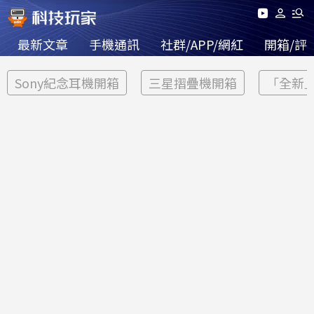
最新文章
手機通訊
社群/APP/網紅
開箱/評
Sony紀念耳機開箱
三星摺疊機開箱
「全新