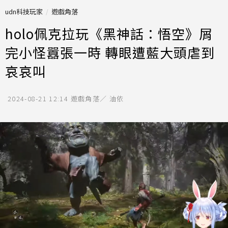
udn科技玩家
遊戲角落
holo佩克拉玩《黑神話：悟空》屑
完小怪囂張一時 轉眼遭藍大頭虐到
哀哀叫
2024-08-21 12:14
遊戲角落／ 油依