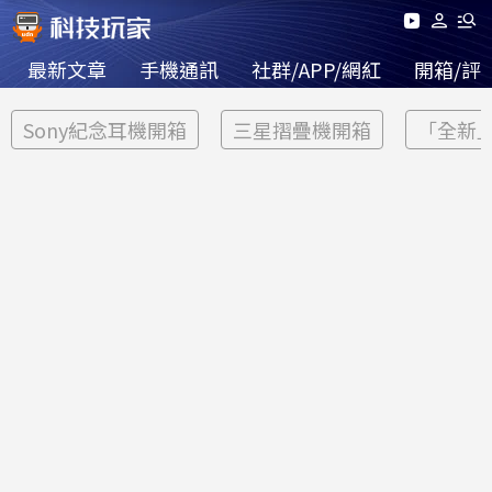
最新文章
手機通訊
社群/APP/網紅
開箱/評
Sony紀念耳機開箱
三星摺疊機開箱
「全新