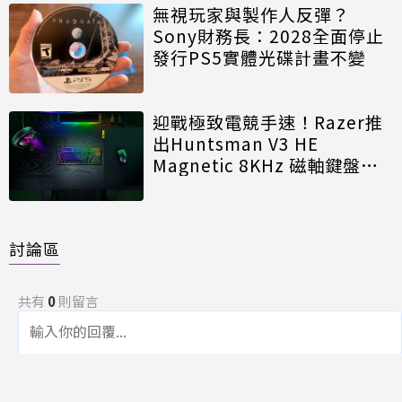
無視玩家與製作人反彈？
Sony財務長：2028全面停止
發行PS5實體光碟計畫不變
迎戰極致電競手速！Razer推
出Huntsman V3 HE
Magnetic 8KHz 磁軸鍵盤效
能再進化
討論區
共有
0
則留言