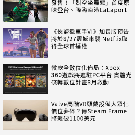
發售！「烈空坐舞龍」首度原
味登台、降臨南港LaLaport
《俠盜獵車手VI》加長版預告
將於8/27震撼來襲 Netflix取
得全球首播權
微軟全數位化佈局：Xbox
360遊戲將進駐PC平台 實體光
碟轉數位計畫8月啟動
Valve高階VR頭戴設備大眾化
價位夢碎？傳Steam Frame
將飆破1100美元