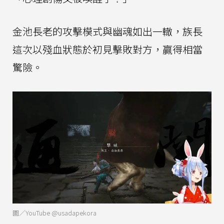
金池長老的攻擊模式與幽魂如出一轍，族長
這次以殘血狀態於初見擊敗對方，贏得相當
驚險。
圖／YouTube @usadapekora