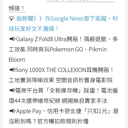
頻道！
💡
追新聞》》在Google News按下追蹤，科
技玩家好文不漏接！
📢 Galaxy Z Fold8 Ultra開箱！摺痕退散、多
工效能 同時爽玩Pokemon GO、Pikmin
Bloom
📢Sony 1000X THE COLLEXION耳機開箱！
工地實測降噪效果 空間音訊秒置身電影院
📢電商平台買「全新庫存機」踩雷！電池循
環44次還帶維修紀錄 網揭無良賣家手法
📢 Apple Pay、信用卡搭北捷「只扣1元」是
沒刷到嗎？官方曝扣款規則秒懂