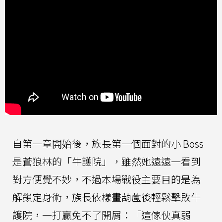
自第一章開始後，族長第一個面對的小 Boss
是蒼狼林的「牛護院」，雖然她遠遠一看到
對方便覺不妙，不過本場戰役主要目的是為
解鎖定身術，族長依樣畫葫蘆後輕鬆擊敗牛
護院，一打贏免不了開屑：「這傢伙真弱