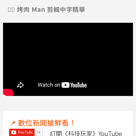
👯‍♀️ 烤肉 Man 剪輯中字精華
📌 數位新聞搶鮮看！
訂閱《科技玩家》YouTube