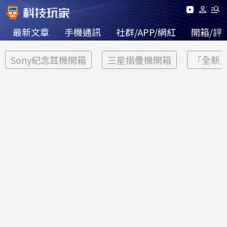
最新文章
手機通訊
社群/APP/網紅
開箱/評
Sony紀念耳機開箱
三星摺疊機開箱
「全新