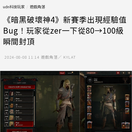
udn科技玩家
遊戲角落
《暗黑破壞神4》新賽季出現經驗值
Bug！玩家從zer一下從80→100級
瞬間封頂
2024-08-08 11:14
遊戲角落／ KYLAT