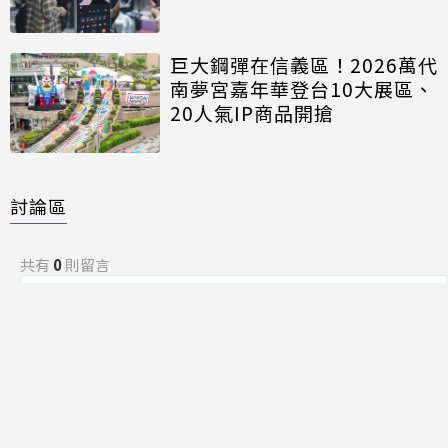
巨大鋼彈在信義區！2026萬代
南夢宮嘉年華登台10大展區、
20人氣IP商品開搶
討論區
共有
0
則留言
規範
回覆