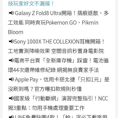
技玩家好文不漏接！
📢 Galaxy Z Fold8 Ultra開箱！摺痕退散、多
工效能 同時爽玩Pokemon GO、Pikmin
Bloom
📢Sony 1000X THE COLLEXION耳機開箱！
工地實測降噪效果 空間音訊秒置身電影院
📢電商平台買「全新庫存機」踩雷！電池循
環44次還帶維修紀錄 網揭無良賣家手法
📢 Apple Pay、信用卡搭北捷「只扣1元」是
沒刷到嗎？官方曝扣款規則秒懂
📢國家級「行動斷網」演習完整指引！NCC
揭3重點：勿用手機處理重要工作
📢 LINE免費貼圖4款！「蛤」字必下載爽用