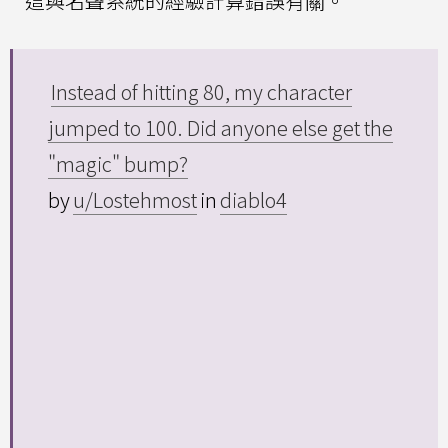
這與名聲系統的經驗計算錯誤有關。
Instead of hitting 80, my character
jumped to 100. Did anyone else get the
"magic" bump?
by
u/Lostehmost
in
diablo4