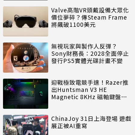
Valve高階VR頭戴設備大眾化
價位夢碎？傳Steam Frame
將飆破1100美元
無視玩家與製作人反彈？
Sony財務長：2028全面停止
發行PS5實體光碟計畫不變
迎戰極致電競手速！Razer推
出Huntsman V3 HE
Magnetic 8KHz 磁軸鍵盤效
能再進化
ChinaJoy 31日上海登場 遊戲
展正被AI重寫