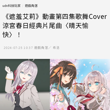
udn科技玩家
遊戲角落
《遮羞艾莉》動畫第四集歌舞Cover
涼宮春日經典片尾曲〈晴天愉
快〉！
2024-07-25 10:37
遊戲角落／ 希洛