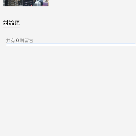
討論區
共有
0
則留言
規範
回覆
還沒有留言，成為第一個發言的人吧！