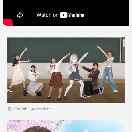
圖／YouTube @roshidere