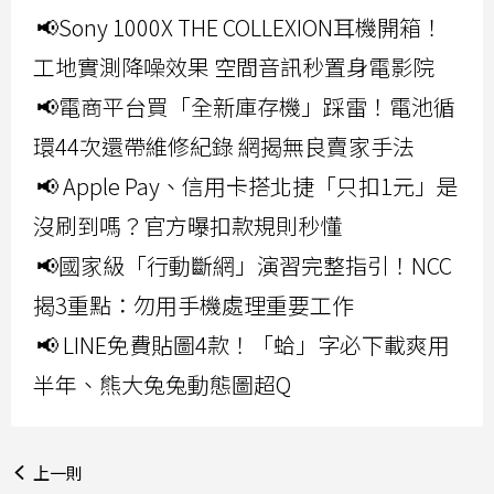
📢Sony 1000X THE COLLEXION耳機開箱！
工地實測降噪效果 空間音訊秒置身電影院
📢電商平台買「全新庫存機」踩雷！電池循
環44次還帶維修紀錄 網揭無良賣家手法
📢 Apple Pay、信用卡搭北捷「只扣1元」是
沒刷到嗎？官方曝扣款規則秒懂
📢國家級「行動斷網」演習完整指引！NCC
揭3重點：勿用手機處理重要工作
📢 LINE免費貼圖4款！「蛤」字必下載爽用
半年、熊大兔兔動態圖超Q
上一則