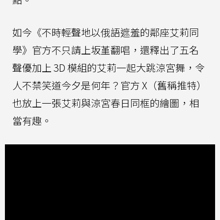
如今《不時輕聲地以俄語遮羞的鄰座艾莉同
學》官方不只請上坂堇翻唱，還釋出了五名
聲優加上 3D 模組的艾莉一起大跳涼宮舞，令
人不禁笑道今夕是何年？官方 X（舊稱推特）
也放上一張艾莉與涼宮春日同框的繪圖，相
當有趣。