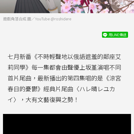
遊戲角落合成 圖／YouTube @roshidere
用LINE傳送
七月新番《不時輕聲地以俄語遮羞的鄰座艾
莉同學》每一集都會由聲優上坂堇演唱不同
首片尾曲，最新播出的第四集唱的是《涼宮
春日的憂鬱》經典片尾曲〈ハレ晴レユカ
イ〉，大有文藝復興之勢！