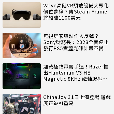
Valve高階VR頭戴設備大眾化
價位夢碎？傳Steam Frame
將飆破1100美元
無視玩家與製作人反彈？
Sony財務長：2028全面停止
發行PS5實體光碟計畫不變
迎戰極致電競手速！Razer推
出Huntsman V3 HE
Magnetic 8KHz 磁軸鍵盤效
能再進化
ChinaJoy 31日上海登場 遊戲
展正被AI重寫