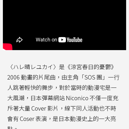
〈ハレ晴レユカイ〉是《涼宮春日的憂鬱》
2006 動畫的片尾曲，由主角「SOS 團」一行
人跳著輕快的舞步，對於當時的動漫宅是一
大風潮，日本彈幕網站 Niconico 不僅一度充
斥著大量 Cover 影片，線下同人活動也不時
會有 Coser 表演，是日本動漫史上的一大亮
點。