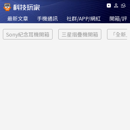
最新文章
手機通訊
社群/APP/網紅
開箱/評
Sony紀念耳機開箱
三星摺疊機開箱
「全新