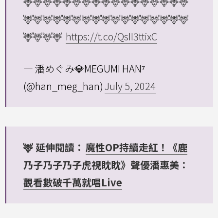
🦌🦌🦌🦌🦌🦌🦌🦌🦌🦌🦌🦌🦌🦌🦌🦌🦌
🦌🦌🦌🦌🦌🦌🦌🦌🦌🦌🦌🦌🦌🦌🦌🦌🦌
🦌🦌🦌🦌
https://t.co/QsII3ttixC
— 潘めぐみ💎MEGUMI HAN⁷
(@han_meg_han)
July 5, 2024
🦌 延伸閱讀：
魔性OP持續走紅！《鹿
乃子乃子乃子虎視眈眈》聲優潘惠美：
觀看數破千萬就唱Live