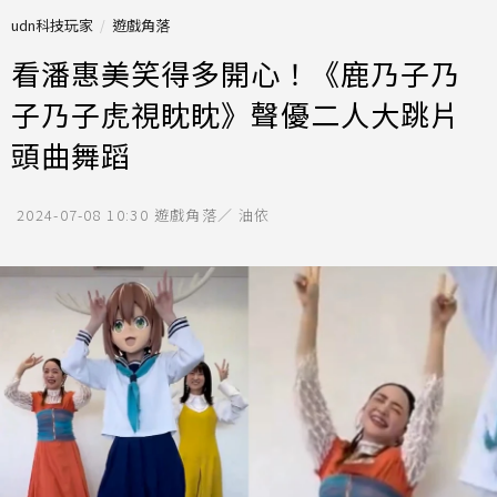
udn科技玩家
遊戲角落
看潘惠美笑得多開心！《鹿乃子乃
子乃子虎視眈眈》聲優二人大跳片
頭曲舞蹈
2024-07-08 10:30
遊戲角落／ 油依