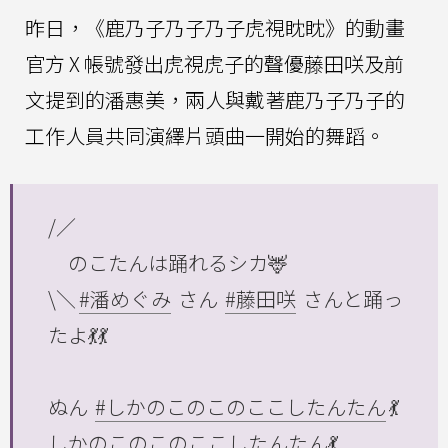
昨日，《鹿乃子乃子乃子虎視眈眈》的動畫
官方 X 帳號發出虎視虎子的聲優藤田咲及前
文提到的潘惠美，兩人與戴著鹿乃子乃子的
工作人員共同演繹片頭曲一開始的舞蹈。
/／
のこたんは踊れるシカ🦌
\＼
#潘めぐみ
さん
#藤田咲
さんと踊っ
たよ💃💃
ぬん
#しかのこのこのここしたんたん
💃
しかのこのこのここしたんたん💃