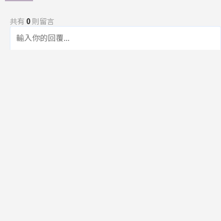
共有
0
則留言
規範
回覆
還沒有留言，成為第一個發言的人吧！