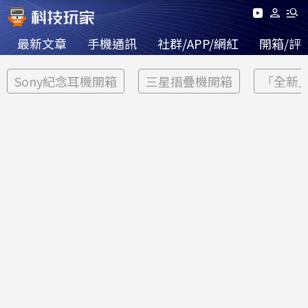
最新文章
手機通訊
社群/APP/網紅
開箱/評
Sony紀念耳機開箱
三星摺疊機開箱
「全新