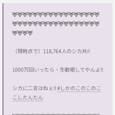
🦌🦌🦌🦌🦌🦌🦌🦌🦌🦌🦌🦌🦌🦌🦌🦌🦌
🦌🦌🦌🦌🦌🦌🦌🦌🦌🦌🦌🦌🦌🦌🦌🦌🦌
🦌🦌🦌🦌
（現時点で）118,764人のシカ共‼️
1000万回いったら、生歌唱してやんよ‼️
シカに二言はねぇ‼️
#しかのこのこのこ
こしたんたん