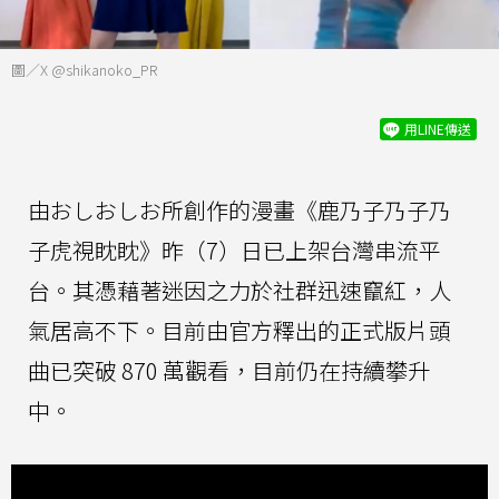
圖／X @shikanoko_PR
用LINE傳送
由おしおしお所創作的漫畫《鹿乃子乃子乃
子虎視眈眈》昨（7）日已上架台灣串流平
台。其憑藉著迷因之力於社群迅速竄紅，人
氣居高不下。目前由官方釋出的正式版片頭
曲已突破 870 萬觀看，目前仍在持續攀升
中。