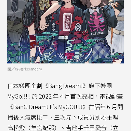
圖／X@girlsbandcry
日本樂團企劃《Bang Dream!》旗下樂團
MyGo!!!!! 於 2022 年 4 月首次亮相，電視動畫
《BanG Dream! It's MyGO!!!!!》在隔年 6 月開
播後人氣席捲二、三次元。成員分別為主唱
高松燈（羊宮妃那）、吉他手千早愛音（立