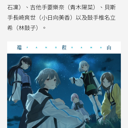
石凜）、吉他手要樂奈（青木陽菜）、貝斯
手長崎爽世（小日向美香）以及鼓手椎名立
希（林鼓子）。