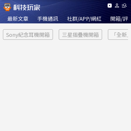
最新文章
手機通訊
社群/APP/網紅
開箱/評
Sony紀念耳機開箱
三星摺疊機開箱
「全新