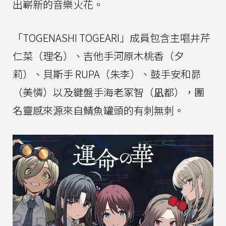
出嶄新的音樂火花。
「TOGENASHI TOGEARI」成員包含主唱井芹
仁菜（理名）、吉他手河原木桃香（夕
莉）、貝斯手 RUPA（朱李）、鼓手安和昴
（美憐）以及鍵盤手海老冢智（凪都），團
名靈感來源來自鯖魚罐頭的有刺無刺。