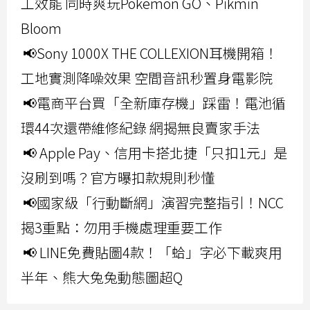
工效能 同時爽玩Pokemon GO、Pikmin
Bloom
📢Sony 1000X THE COLLEXION耳機開箱！
工地實測降噪效果 空間音訊秒置身電影院
📢電商平台買「全新庫存機」踩雷！電池循
環44次還帶維修紀錄 網揭無良賣家手法
📢 Apple Pay、信用卡搭北捷「只扣1元」是
沒刷到嗎？官方曝扣款規則秒懂
📢國家級「行動斷網」演習完整指引！NCC
揭3重點：勿用手機處理重要工作
📢 LINE免費貼圖4款！「蛤」字必下載爽用
半年、熊大兔兔動態圖超Q