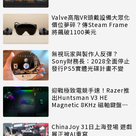
Valve高階VR頭戴設備大眾化
價位夢碎？傳Steam Frame
將飆破1100美元
無視玩家與製作人反彈？
Sony財務長：2028全面停止
發行PS5實體光碟計畫不變
迎戰極致電競手速！Razer推
出Huntsman V3 HE
Magnetic 8KHz 磁軸鍵盤效
能再進化
ChinaJoy 31日上海登場 遊戲
展正被AI重寫