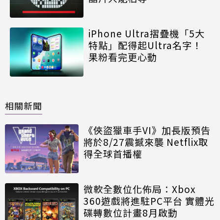
iPhone Ultra摺疊機「5大
特點」配得起Ultra名字！
果粉看完更心動
相關新聞
《俠盜獵車手VI》加長版預告
將於8/27震撼來襲 Netflix取
得全球首播權
微軟全數位化佈局：Xbox
360遊戲將進駐PC平台 實體光
碟轉數位計畫8月啟動