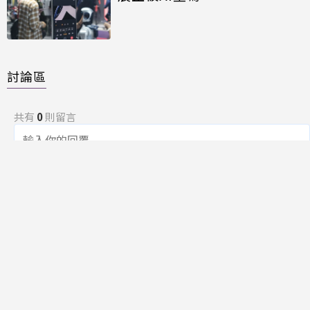
討論區
共有
0
則留言
規範
回覆
還沒有留言，成為第一個發言的人吧！