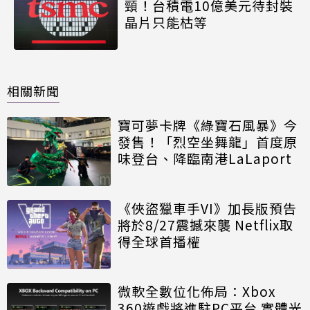
頸！台積電10億美元待封裝
晶片只能枯等
相關新聞
寶可夢卡牌《綠寶石風暴》今
發售！「烈空坐舞龍」首度原
味登台、降臨南港LaLaport
《俠盜獵車手VI》加長版預告
將於8/27震撼來襲 Netflix取
得全球首播權
微軟全數位化佈局：Xbox
360遊戲將進駐PC平台 實體光