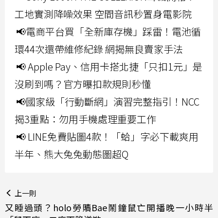
工地實測降噪效果 空間音訊秒置身電影院
📢電商平台買「全新庫存機」踩雷！電池循
環44次還帶維修紀錄 網揭無良賣家手法
📢 Apple Pay、信用卡搭北捷「只扣1元」是
沒刷到嗎？官方曝扣款規則秒懂
📢國家級「行動斷網」演習完整指引！NCC
揭3重點：勿用手機處理重要工作
📢 LINE免費貼圖4款！「蛤」字必下載爽用
半年、熊大兔兔動態圖超Q
上一則
又睡過頭？holo勞贖Bae鬧鐘鼠亡開播晚一小時半