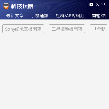
最新文章
手機通訊
社群/APP/網紅
開箱/評
Sony紀念耳機開箱
三星摺疊機開箱
「全新