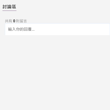
討論區
共有
0
則留言
規範
回覆
還沒有留言，成為第一個發言的人吧！