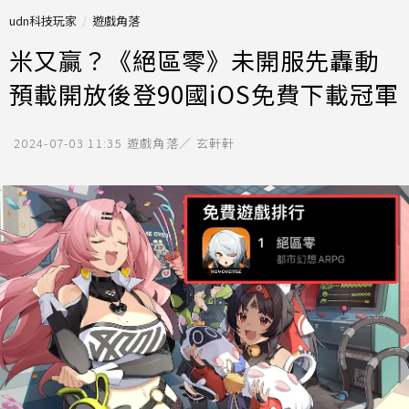
udn科技玩家
遊戲角落
米又贏？《絕區零》未開服先轟動
預載開放後登90國iOS免費下載冠軍
2024-07-03 11:35
遊戲角落／ 玄軒軒