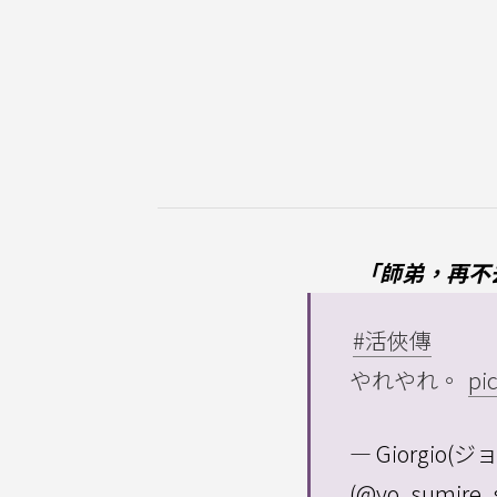
「師弟，再不
#活俠傳
やれやれ。
pi
— Giorgio(
(@yo_sumire_s