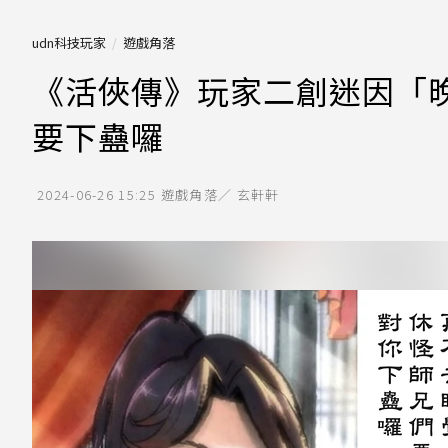
udn科技玩家
遊戲角落
《活俠傳》玩家二創迷因「晚
要下蠱囉
2024-06-26 15:25
遊戲角落／ 玄軒軒