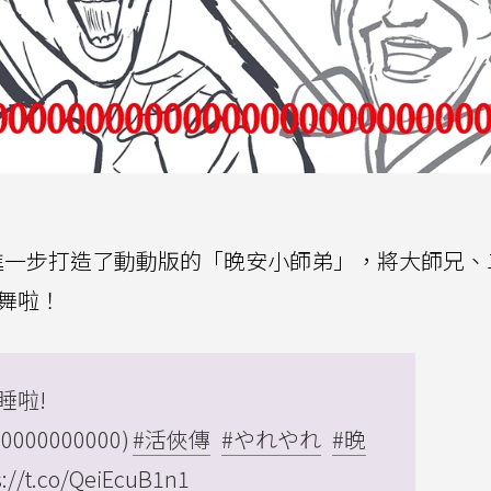
elo」進一步打造了動動版的「晚安小師弟」，將大師兄
起舞啦！
睡啦!
0000000000)
#活俠傳
#やれやれ
#晚
s://t.co/QeiEcuB1n1