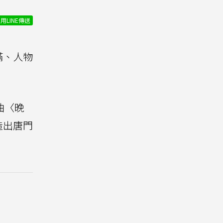
用LINE傳送
滿、人物
曲〈晚
造出唐門