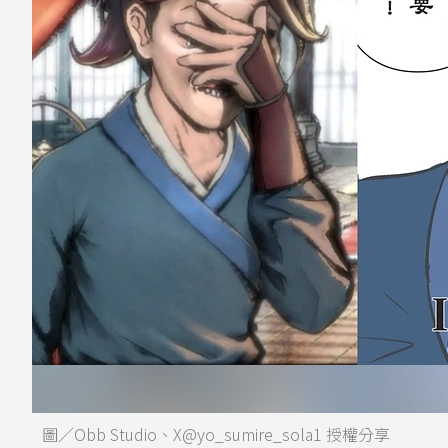
圖／Obb Studio、X@yo_sumire_sola1 授權分享