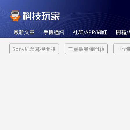
最新文章
手機通訊
社群/APP/網紅
開箱/
Sony紀念耳機開箱
三星摺疊機開箱
「全