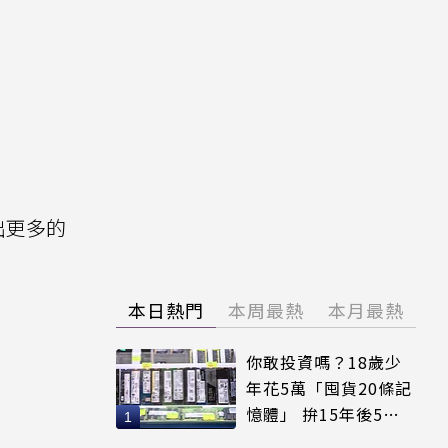
出更多的
本日熱門
本周最熱
本月最熱
你敢投資嗎？18歲少
年花5萬「囤貨20條記
憶體」 拚15年後5倍
賣出