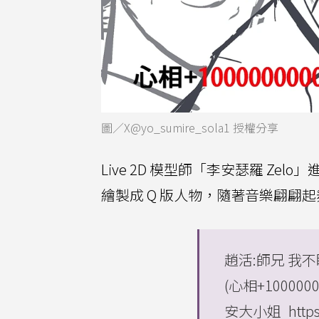
圖／X@yo_sumire_sola1 授權分享
Live 2D 模型師「李安瑟羅 Z
繪製成 Q 版人物，隨著音樂翩翩
趙活:師兄 我不
(心相+1000000
安大小姐
http