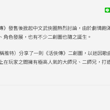
傳》發售後掀起中文武俠圈熱烈討論，由於劇情飽
、角色發展，也有不少二創圖也隨之誕生。
 X（舊稱推特）分享了一則《活俠傳》二創圖，以迷因歌
上在玩家之間擁有極高人氣的大師兄、二師兄，打