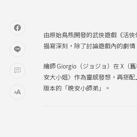
由原始鳥熊開發的武俠遊戲《活俠
描寫深刻，除了討論遊戲內的劇情
繪師 Giorgio（ジョジョ）在
安大小姐〉作為靈感發想，再搭配
版本的「晚安小師弟」。