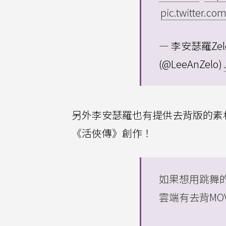
pic.twitter.co
— 李安瑟羅Zelo🌻
(@LeeAnZelo)
另外李安瑟羅也有提供去背版的素
《活俠傳》創作！
如果想用跳舞
雲端有去背MO