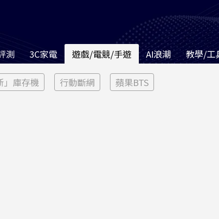
評測
3C家電
遊戲/電競/手遊
AI浪潮
教學/工
新」庫存機
行動斷網
蘋果BTS