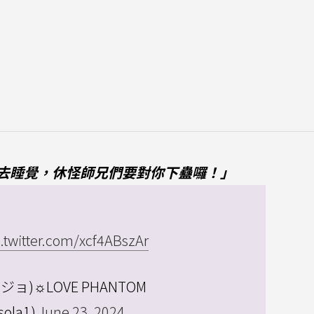
去睡覺，休怪師兄們要對你下蠱囉！」
c.twitter.com/xcf4ABszAr
ジョジョ)☼LOVE PHANTOM
ola1)
June 23, 2024