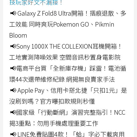
技玩家好文不漏接！
📢 Galaxy Z Fold8 Ultra開箱！摺痕退散、多
工效能 同時爽玩Pokemon GO、Pikmin
Bloom
📢Sony 1000X THE COLLEXION耳機開箱！
工地實測降噪效果 空間音訊秒置身電影院
📢電商平台買「全新庫存機」踩雷！電池循
環44次還帶維修紀錄 網揭無良賣家手法
📢 Apple Pay、信用卡搭北捷「只扣1元」是
沒刷到嗎？官方曝扣款規則秒懂
📢國家級「行動斷網」演習完整指引！NCC
揭3重點：勿用手機處理重要工作
📢 LINE免費貼圖4款！「蛤」字必下載爽用