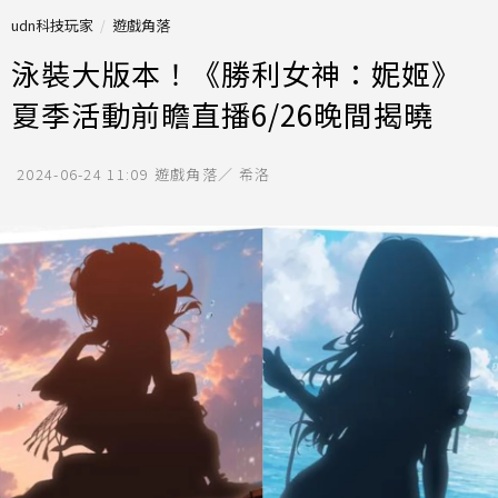
udn科技玩家
遊戲角落
泳裝大版本！《勝利女神：妮姬》
夏季活動前瞻直播6/26晚間揭曉
2024-06-24 11:09
遊戲角落／ 希洛