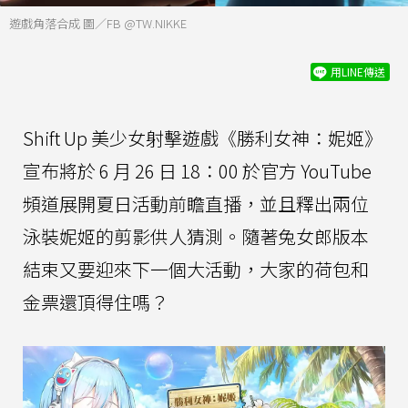
遊戲角落合成 圖／FB @TW.NIKKE
用LINE傳送
Shift Up 美少女射擊遊戲《勝利女神：妮姬》
宣布將於 6 月 26 日 18：00 於官方 YouTube
頻道展開夏日活動前瞻直播，並且釋出兩位
泳裝妮姬的剪影供人猜測。隨著兔女郎版本
結束又要迎來下一個大活動，大家的荷包和
金票還頂得住嗎？