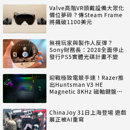
Valve高階VR頭戴設備大眾化
價位夢碎？傳Steam Frame
將飆破1100美元
無視玩家與製作人反彈？
Sony財務長：2028全面停止
發行PS5實體光碟計畫不變
迎戰極致電競手速！Razer推
出Huntsman V3 HE
Magnetic 8KHz 磁軸鍵盤效
能再進化
ChinaJoy 31日上海登場 遊戲
展正被AI重寫