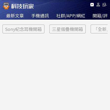
最新文章
手機通訊
社群/APP/網紅
開箱/評
Sony紀念耳機開箱
三星摺疊機開箱
「全新