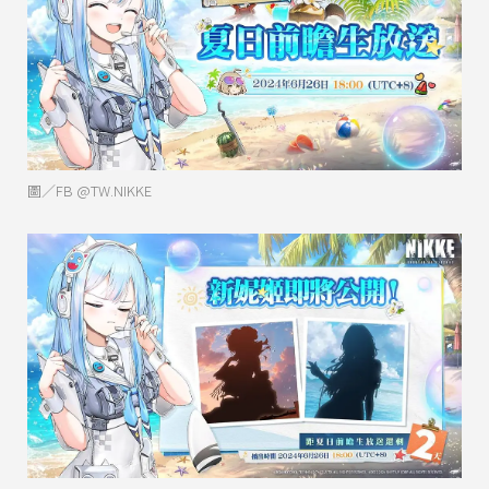
圖／FB @TW.NIKKE