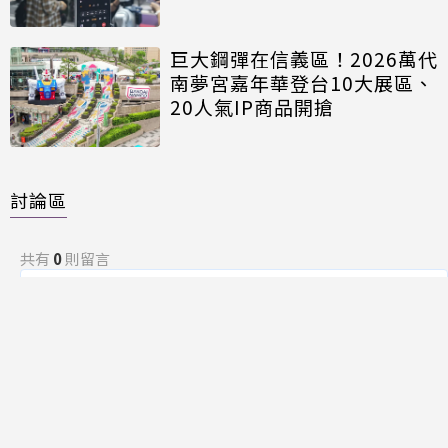
巨大鋼彈在信義區！2026萬代
南夢宮嘉年華登台10大展區、
20人氣IP商品開搶
討論區
共有
0
則留言
規範
回覆