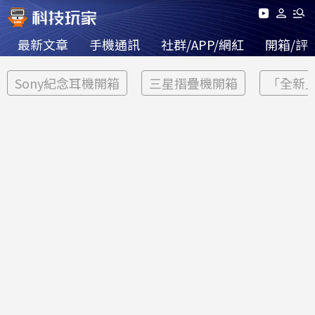
最新文章
手機通訊
社群/APP/網紅
開箱/評
Sony紀念耳機開箱
三星摺疊機開箱
「全新