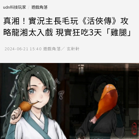
udn科技玩家
遊戲角落
真湘！實況主長毛玩《活俠傳》攻
略龍湘太入戲 現實狂吃3天「雞腿」
2024-06-21 15:40
遊戲角落／ 玄軒軒