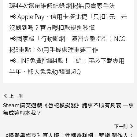
環44次還帶維修紀錄 網揭無良賣家手法
📢 Apple Pay、信用卡搭北捷「只扣1元」是
沒刷到嗎？官方曝扣款規則秒懂
📢國家級「行動斷網」演習完整指引！NCC
揭3重點：勿用手機處理重要工作
📢 LINE免費貼圖4款！「蛤」字必下載爽用
半年、熊大兔兔動態圖超Q
上一則
Steam搞笑遊戲《魯蛇模擬器》諸事不順有夠衰 一事
無成這根本我？
下一則
《怪醫黑傑克》真人版「性轉奇利柯」惹議 製作人：