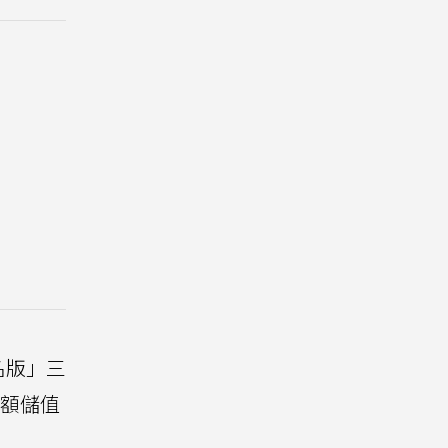
名版」三
大額儲值