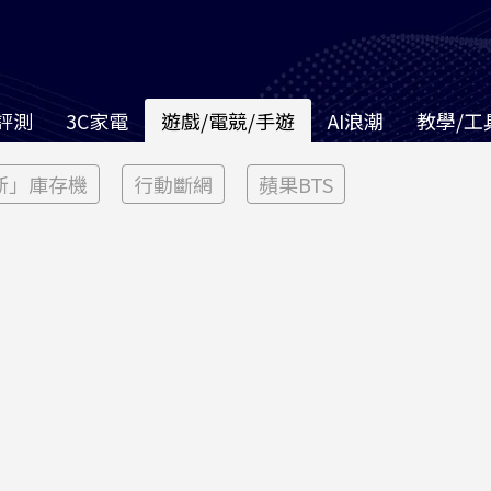
評測
3C家電
遊戲/電競/手遊
AI浪潮
教學/工
新」庫存機
行動斷網
蘋果BTS