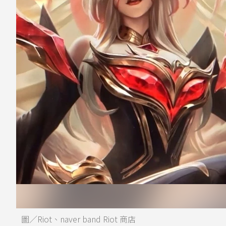
圖／Riot、naver band Riot 商店