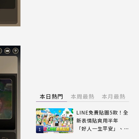
本日熱門
本周最熱
本月最熱
LINE免費貼圖5款！全
新表情貼爽用半年
「好人一生平安」、
「好熱」必用