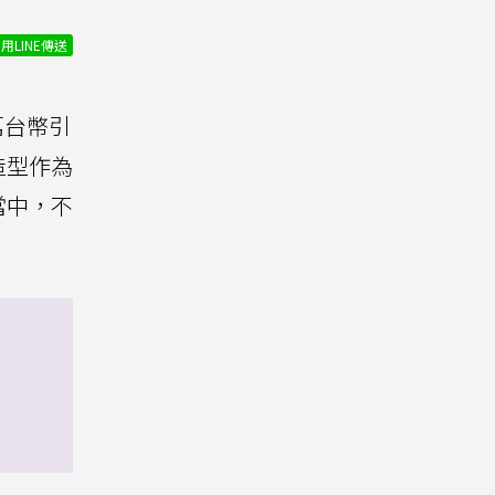
用LINE傳送
萬台幣引
造型作為
當中，不