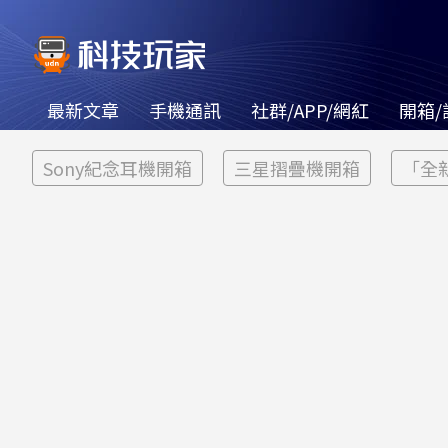
最新文章
手機通訊
社群/APP/網紅
開箱/
Sony紀念耳機開箱
三星摺疊機開箱
「全