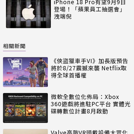
iPhone 18 Pro有望9月9日
登場！「蘋果員工抽選會」
洩端倪
相關新聞
《俠盜獵車手VI》加長版預告
將於8/27震撼來襲 Netflix取
得全球首播權
微軟全數位化佈局：Xbox
360遊戲將進駐PC平台 實體光
碟轉數位計畫8月啟動
Valve高階VR頭戴設備大眾化