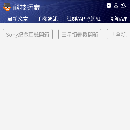
最新文章
手機通訊
社群/APP/網紅
開箱/評
Sony紀念耳機開箱
三星摺疊機開箱
「全新