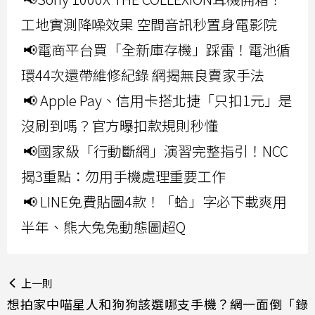
工地實測降噪效果 空間音訊秒置身電影院
📢電商平台買「全新庫存機」踩雷！電池循
環44次還帶維修紀錄 網揭無良賣家手法
📢 Apple Pay、信用卡搭北捷「只扣1元」是
沒刷到嗎？官方曝扣款規則秒懂
📢國家級「行動斷網」演習完整指引！NCC
揭3重點：勿用手機處理重要工作
📢 LINE免費貼圖4款！「蛤」字必下載爽用
半年、熊大兔兔動態圖超Q
上一則
想拍家中喵星人和狗狗該選哪支手機？網一面倒「錄