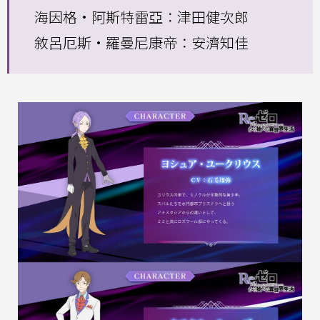
海因格·阿斯特雷亞：津田健次郎
敘呂厄斯·羅曼尼康帝：安濟知佳