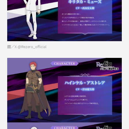
圖／X @Rezero_official