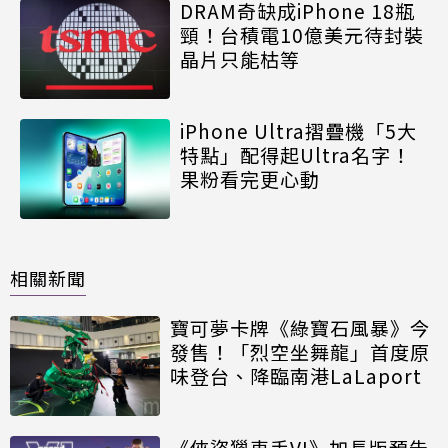
DRAM奇缺成iPhone 18瓶
頸！台積電10億美元待封裝
晶片只能枯等
iPhone Ultra摺疊機「5大
特點」配得起Ultra名字！
果粉看完更心動
相關新聞
寶可夢卡牌《綠寶石風暴》今
發售！「烈空坐舞龍」首度原
味登台、降臨南港LaLaport
《俠盜獵車手VI》加長版預告