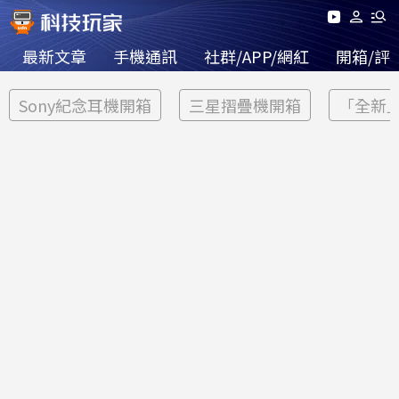
最新文章
手機通訊
社群/APP/網紅
開箱/評
Sony紀念耳機開箱
三星摺疊機開箱
「全新