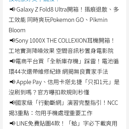
📢 Galaxy Z Fold8 Ultra開箱！摺痕退散、多
工效能 同時爽玩Pokemon GO、Pikmin
Bloom
📢Sony 1000X THE COLLEXION耳機開箱！
工地實測降噪效果 空間音訊秒置身電影院
📢電商平台買「全新庫存機」踩雷！電池循
環44次還帶維修紀錄 網揭無良賣家手法
📢 Apple Pay、信用卡搭北捷「只扣1元」是
沒刷到嗎？官方曝扣款規則秒懂
📢國家級「行動斷網」演習完整指引！NCC
揭3重點：勿用手機處理重要工作
📢 LINE免費貼圖4款！「蛤」字必下載爽用