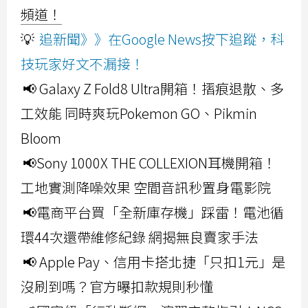
頻道！
💡
追新聞》》在Google News按下追蹤，科
技玩家好文不漏接！
📢 Galaxy Z Fold8 Ultra開箱！摺痕退散、多
工效能 同時爽玩Pokemon GO、Pikmin
Bloom
📢Sony 1000X THE COLLEXION耳機開箱！
工地實測降噪效果 空間音訊秒置身電影院
📢電商平台買「全新庫存機」踩雷！電池循
環44次還帶維修紀錄 網揭無良賣家手法
📢 Apple Pay、信用卡搭北捷「只扣1元」是
沒刷到嗎？官方曝扣款規則秒懂