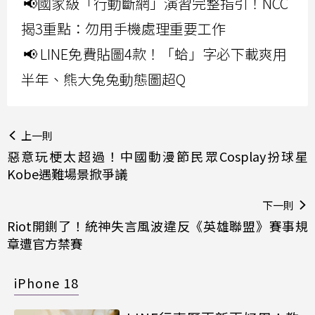
📢國家級「行動斷網」演習完整指引！NCC
揭3重點：勿用手機處理重要工作
📢 LINE免費貼圖4款！「蛤」字必下載爽用
半年、熊大兔兔動態圖超Q
上一則
惡意玩梗太超過！中國動漫節民眾Cosplay扮球星
Kobe遇難場景掀爭議
下一則
Riot開鍘了！統神失言風波違反《英雄聯盟》賽事規
章遭官方禁賽
iPhone 18