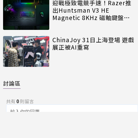
迎戰極致電競手速！Razer推
出Huntsman V3 HE
Magnetic 8KHz 磁軸鍵盤效
能再進化
ChinaJoy 31日上海登場 遊戲
展正被AI重寫
討論區
共有
0
則留言