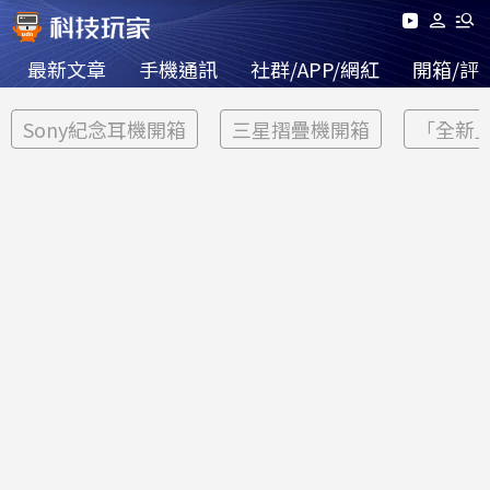
最新文章
手機通訊
社群/APP/網紅
開箱/評
Sony紀念耳機開箱
三星摺疊機開箱
「全新