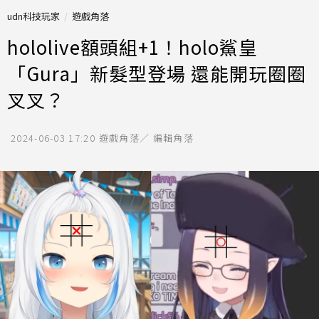
udn科技玩家
遊戲角落
hololive額頭組+1！holo鯊皇
「Gura」新髮型登場 還能開玩圈圈
叉叉？
2024-06-03 17:20
遊戲角落／ 編輯角落