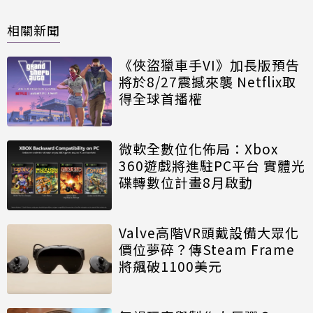
相關新聞
《俠盜獵車手VI》加長版預告
將於8/27震撼來襲 Netflix取
得全球首播權
微軟全數位化佈局：Xbox
360遊戲將進駐PC平台 實體光
碟轉數位計畫8月啟動
Valve高階VR頭戴設備大眾化
價位夢碎？傳Steam Frame
將飆破1100美元