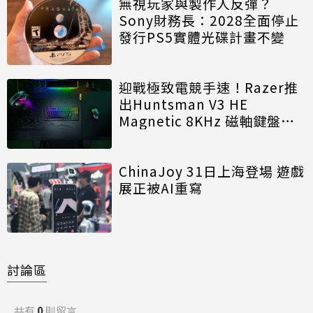
無視玩家與製作人反彈？
Sony財務長：2028全面停止
發行PS5實體光碟計畫不變
迎戰極致電競手速！Razer推
出Huntsman V3 HE
Magnetic 8KHz 磁軸鍵盤效
能再進化
ChinaJoy 31日上海登場 遊戲
展正被AI重寫
討論區
共有
0
則留言