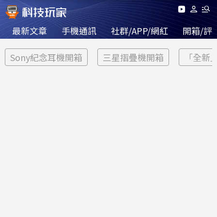
最新文章
手機通訊
社群/APP/網紅
開箱/評
Sony紀念耳機開箱
三星摺疊機開箱
「全新