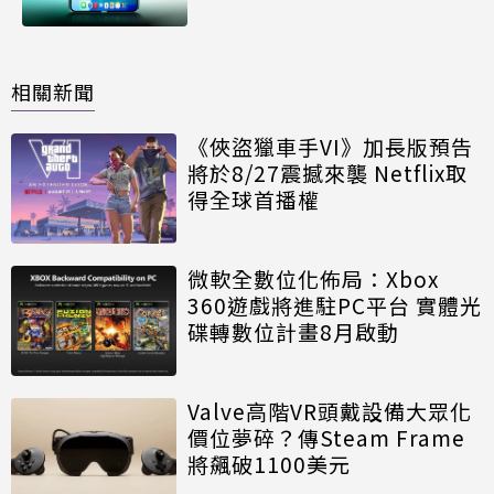
相關新聞
《俠盜獵車手VI》加長版預告
將於8/27震撼來襲 Netflix取
得全球首播權
微軟全數位化佈局：Xbox
360遊戲將進駐PC平台 實體光
碟轉數位計畫8月啟動
Valve高階VR頭戴設備大眾化
價位夢碎？傳Steam Frame
將飆破1100美元