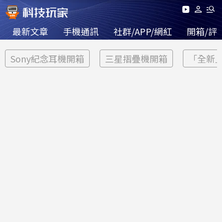
最新文章
手機通訊
社群/APP/網紅
開箱/評
Sony紀念耳機開箱
三星摺疊機開箱
「全新