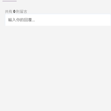
共有
0
則留言
規範
回覆
還沒有留言，成為第一個發言的人吧！