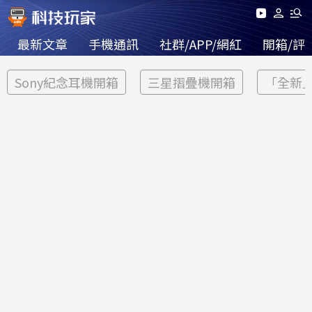
最新文章
手機通訊
社群/APP/網紅
開箱/評
Sony紀念耳機開箱
三星摺疊機開箱
「全新