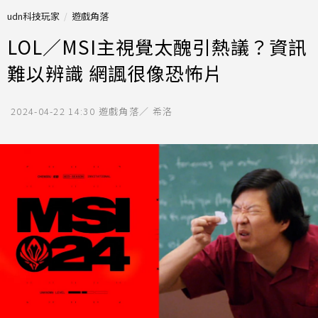
udn科技玩家
遊戲角落
LOL／MSI主視覺太醜引熱議？資訊
難以辨識 網諷很像恐怖片
2024-04-22 14:30
遊戲角落／ 希洛