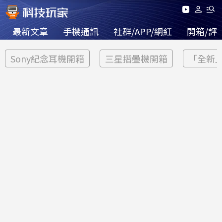
最新文章
手機通訊
社群/APP/網紅
開箱/評
Sony紀念耳機開箱
三星摺疊機開箱
「全新