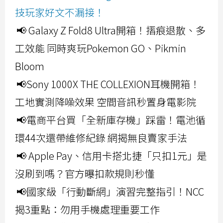
技玩家好文不漏接！
📢 Galaxy Z Fold8 Ultra開箱！摺痕退散、多
工效能 同時爽玩Pokemon GO、Pikmin
Bloom
📢Sony 1000X THE COLLEXION耳機開箱！
工地實測降噪效果 空間音訊秒置身電影院
📢電商平台買「全新庫存機」踩雷！電池循
環44次還帶維修紀錄 網揭無良賣家手法
📢 Apple Pay、信用卡搭北捷「只扣1元」是
沒刷到嗎？官方曝扣款規則秒懂
📢國家級「行動斷網」演習完整指引！NCC
揭3重點：勿用手機處理重要工作