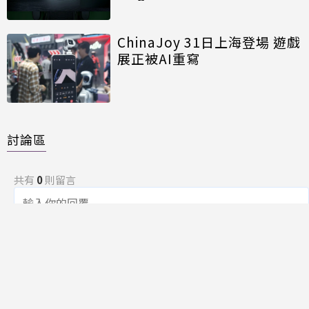
能再進化
ChinaJoy 31日上海登場 遊戲
展正被AI重寫
討論區
共有
0
則留言
規範
回覆