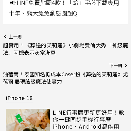
📢 LINE免費貼圖4款！「蛤」字必下載爽用
半年、熊大兔兔動態圖超Q
上一則
超實用！《葬送的芙莉蓮》小劇場費倫大秀「神級魔
法」阿嬤表示灰常滿意
下一則
油蓓爾！泰國知名低成本Coser扮《葬送的芙莉蓮》尤
蓓爾 展現腋級魔法使實力
iPhone 18
LINE行事曆更新更好用！教
你一鍵同步手機行事曆
iPhone、Android都能用