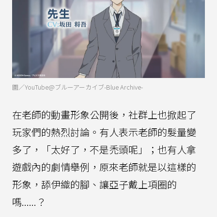
圖／YouTube@ブルーアーカイブ-Blue Archive-
在老師的動畫形象公開後，社群上也掀起了
玩家們的熱烈討論。有人表示老師的髮量變
多了，「太好了，不是禿頭呢」；也有人拿
遊戲內的劇情舉例，原來老師就是以這樣的
形象，舔伊織的腳、讓亞子戴上項圈的
嗎......？