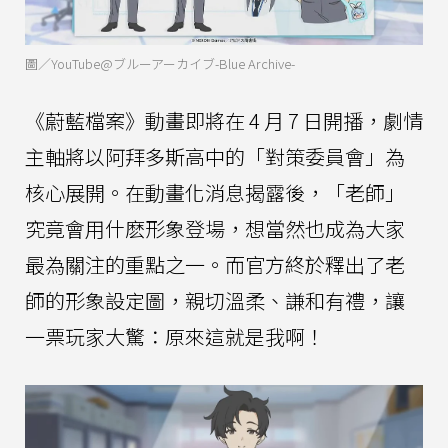
圖／YouTube@ブルーアーカイブ-Blue Archive-
《蔚藍檔案》動畫即將在 4 月 7 日開播，劇情
主軸將以阿拜多斯高中的「對策委員會」為
核心展開。在動畫化消息揭露後，「老師」
究竟會用什麽形象登場，想當然也成為大家
最為關注的重點之一。而官方終於釋出了老
師的形象設定圖，親切溫柔、謙和有禮，讓
一票玩家大驚：原來這就是我啊！