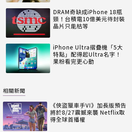
DRAM奇缺成iPhone 18瓶
頸！台積電10億美元待封裝
晶片只能枯等
iPhone Ultra摺疊機「5大
特點」配得起Ultra名字！
果粉看完更心動
相關新聞
《俠盜獵車手VI》加長版預告
將於8/27震撼來襲 Netflix取
得全球首播權