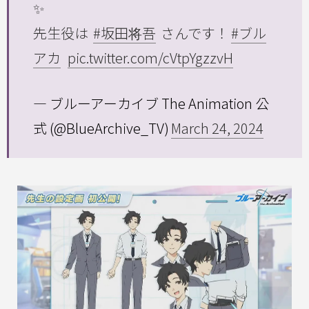
✨
先生役は
#坂田将吾
さんです！
#ブル
アカ
pic.twitter.com/cVtpYgzzvH
— ブルーアーカイブ The Animation 公
式 (@BlueArchive_TV)
March 24, 2024