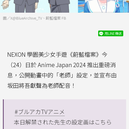
圖／X@BlueArchive_TV、蔚藍檔案 FB
用LINE傳送
NEXON 學園美少女手遊《蔚藍檔案》今
（24）日於 Anime Japan 2024 推出重磅消
息，公開動畫中的「老師」設定，並宣布由
坂田將吾獻聲為老師配音！
#ブルアカTVアニメ
本日解禁された先生の設定画はこちら