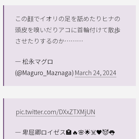
この顔でイオリの足を舐めたりヒナの
頭皮を嗅いだりアコに首輪付けて散歩
させたりするのか………
— 松永マグロ
(@Maguro_Maznaga)
March 24, 2024
pic.twitter.com/DXxZTXMjUN
— 卑屈卿ロイゼス🏩🔥🌸🌟☠️🖤😈👅