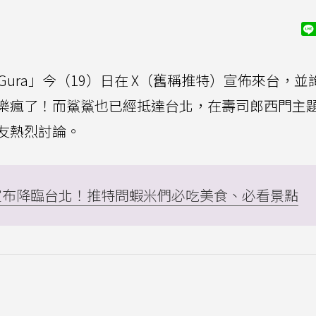
r「Gawr Gura」今（19）日在 X（舊稱推特）宣佈來台，
樂瘋了！而鯊鯊也已經抵達台北，在壽司郎西門主
友熱烈討論。
閃電宣布降臨台北！推特問蝦米們必吃美食、必看景點