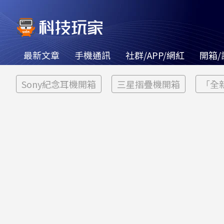
最新文章
手機通訊
社群/APP/網紅
開箱/
Sony紀念耳機開箱
三星摺疊機開箱
「全