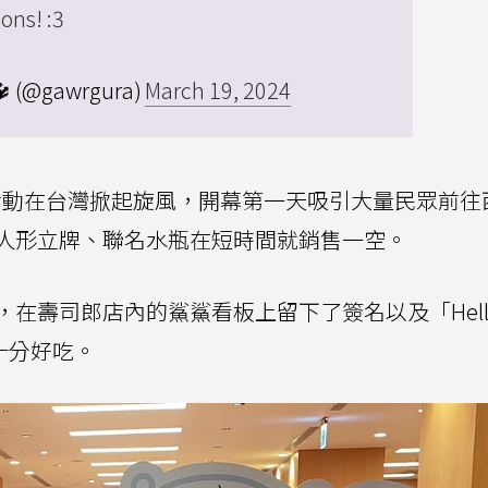
ns! :3
 (@gawrgura)
March 19, 2024
題活動在台灣掀起旋風，開幕第一天吸引大量民眾前往
人形立牌、聯名水瓶在短時間就銷售一空。
在壽司郎店內的鯊鯊看板上留下了簽名以及「Hell
魚十分好吃。