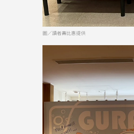
圖／讀者壽比惠提供