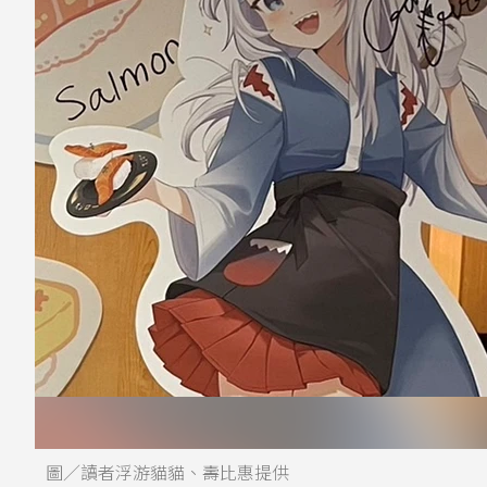
圖／讀者浮游貓貓、壽比惠提供