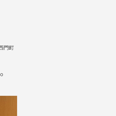
西門町
o