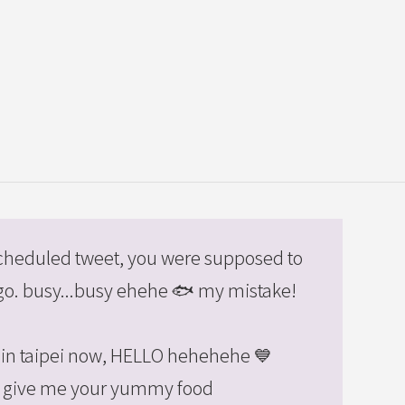
 scheduled tweet, you were supposed to
ago. busy...busy ehehe 🐟 my mistake!
y in taipei now, HELLO hehehehe 💙
, give me your yummy food