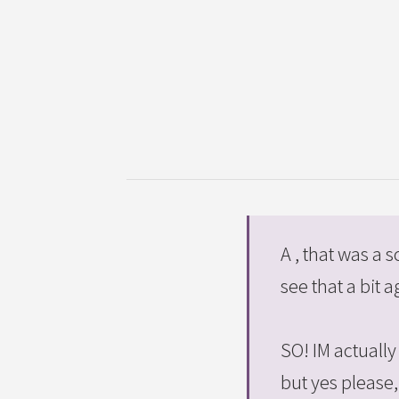
A , that was a
see that a bit 
SO! IM actuall
but yes please