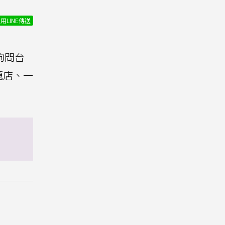
用LINE傳送
並詢問台
題店、一