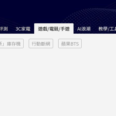
評測
3C家電
遊戲/電競/手遊
AI浪潮
教學/工
新」庫存機
行動斷網
蘋果BTS