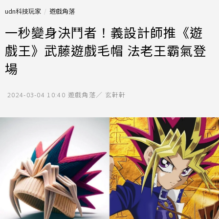
udn科技玩家
遊戲角落
一秒變身決鬥者！義設計師推《遊
戲王》武藤遊戲毛帽 法老王霸氣登
場
2024-03-04 10:40
遊戲角落／ 玄軒軒