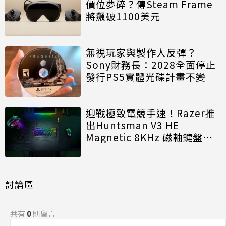
價位夢碎？傳Steam Frame
將飆破1100美元
無視玩家與製作人反彈？
Sony財務長：2028全面停止
發行PS5實體光碟計畫不變
迎戰極致電競手速！Razer推
出Huntsman V3 HE
Magnetic 8KHz 磁軸鍵盤效
能再進化
討論區
共有
0
則留言