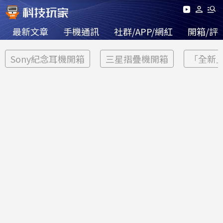
最新文章
手機通訊
社群/APP/網紅
開箱/評
Sony紀念耳機開箱
三星摺疊機開箱
「全新