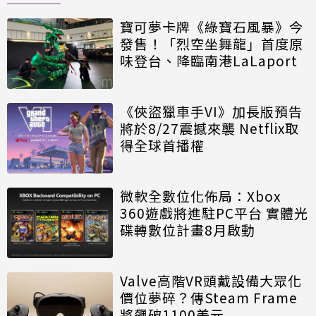
寶可夢卡牌《綠寶石風暴》今
發售！「烈空坐舞龍」首度原
味登台、降臨南港LaLaport
《俠盜獵車手VI》加長版預告
將於8/27震撼來襲 Netflix取
得全球首播權
微軟全數位化佈局：Xbox
360遊戲將進駐PC平台 實體光
碟轉數位計畫8月啟動
Valve高階VR頭戴設備大眾化
價位夢碎？傳Steam Frame
將飆破1100美元