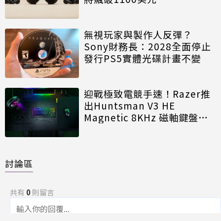
無視玩家與製作人反彈？
Sony財務長：2028全面停止
發行PS5實體光碟計畫不變
迎戰極致電競手速！Razer推
出Huntsman V3 HE
Magnetic 8KHz 磁軸鍵盤效
能再進化
討論區
共有
0
則留言