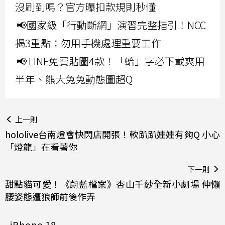
沒刷到嗎？官方曝扣款規則秒懂
📢國家級「行動斷網」演習完整指引！NCC
揭3重點：勿用手機處理重要工作
📢 LINE免費貼圖4款！「蛤」字必下載爽用
半年、熊大兔兔動態圖超Q
上一則
hololive台南燈會快閃店開張！軟趴趴娃娃有夠Q 小心
「燈龍」在看著你
下一則
甜點貓可愛！《蔚藍檔案》杏山千紗全新小劇場 伸懶
腰姿態遭狼師前後作弄
iPhone 18