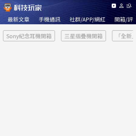
最新文章
手機通訊
社群/APP/網紅
開箱/評
Sony紀念耳機開箱
三星摺疊機開箱
「全新