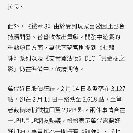
拉長。
此外，《鐵拳 8》由於受到玩家喜愛因此也會
持續開發、替營收做出貢獻。開發中遊戲的
重點項目方面，萬代南夢宮則提到《七龍
珠》系列以及《艾爾登法環》DLC「黃金樹之
影」仍在準備中，敬請期待。
萬代近日股價狂跌，2 月 14 日收盤落在 3,127
點，卻在 2 月 15 日一路跌至 2,618 點，至筆
者截稿時稍微拉回至 2,848 點。兩件事情合在
一起也引起網友熱議，紛紛表示萬代需要好
好加油，畢竟作為一間持有《鋼彈》、《七