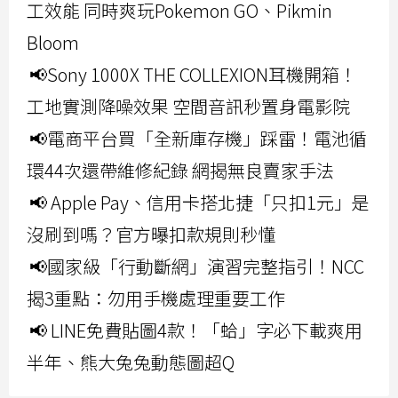
工效能 同時爽玩Pokemon GO、Pikmin
Bloom
📢Sony 1000X THE COLLEXION耳機開箱！
工地實測降噪效果 空間音訊秒置身電影院
📢電商平台買「全新庫存機」踩雷！電池循
環44次還帶維修紀錄 網揭無良賣家手法
📢 Apple Pay、信用卡搭北捷「只扣1元」是
沒刷到嗎？官方曝扣款規則秒懂
📢國家級「行動斷網」演習完整指引！NCC
揭3重點：勿用手機處理重要工作
📢 LINE免費貼圖4款！「蛤」字必下載爽用
半年、熊大兔兔動態圖超Q