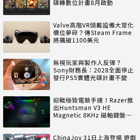
碟轉數位計畫8月啟動
Valve高階VR頭戴設備大眾化
價位夢碎？傳Steam Frame
將飆破1100美元
無視玩家與製作人反彈？
Sony財務長：2028全面停止
發行PS5實體光碟計畫不變
迎戰極致電競手速！Razer推
出Huntsman V3 HE
Magnetic 8KHz 磁軸鍵盤效
能再進化
ChinaJoy 31日上海登場 遊戲