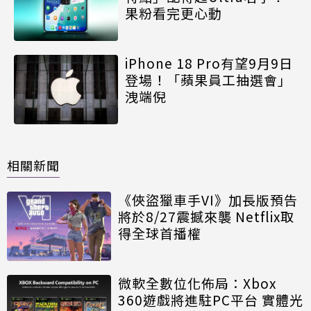
果粉看完更心動
iPhone 18 Pro有望9月9日
登場！「蘋果員工抽選會」
洩端倪
相關新聞
《俠盜獵車手VI》加長版預告
將於8/27震撼來襲 Netflix取
得全球首播權
微軟全數位化佈局：Xbox
360遊戲將進駐PC平台 實體光