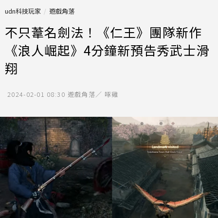
udn科技玩家
遊戲角落
不只葦名劍法！《仁王》團隊新作
《浪人崛起》4分鐘新預告秀武士滑
翔
2024-02-01 08:30
遊戲角落／ 啄雞