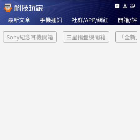
最新文章
手機通訊
社群/APP/網紅
開箱/評
Sony紀念耳機開箱
三星摺疊機開箱
「全新