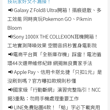
技玩家好文不漏接！
📢 Galaxy Z Fold8 Ultra開箱！摺痕退散、多
工效能 同時爽玩Pokemon GO、Pikmin
Bloom
📢Sony 1000X THE COLLEXION耳機開箱！
工地實測降噪效果 空間音訊秒置身電影院
📢電商平台買「全新庫存機」踩雷！電池循
環44次還帶維修紀錄 網揭無良賣家手法
📢 Apple Pay、信用卡搭北捷「只扣1元」是
沒刷到嗎？官方曝扣款規則秒懂
📢國家級「行動斷網」演習完整指引！NCC
揭3重點：勿用手機處理重要工作
📢 LINE免費貼圖4款！「蛤」字必下載爽用