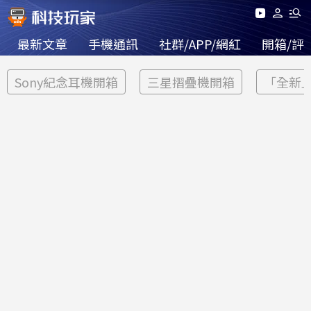
最新文章
手機通訊
社群/APP/網紅
開箱/評
Sony紀念耳機開箱
三星摺疊機開箱
「全新