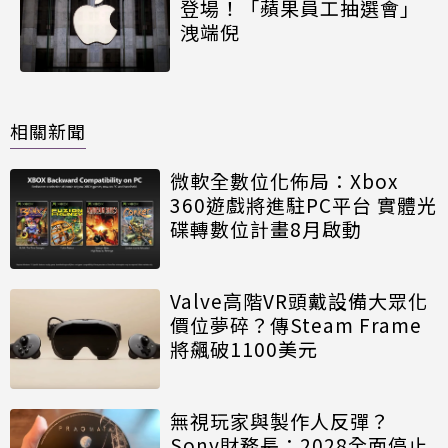
登場！「蘋果員工抽選會」
洩端倪
相關新聞
微軟全數位化佈局：Xbox
360遊戲將進駐PC平台 實體光
碟轉數位計畫8月啟動
Valve高階VR頭戴設備大眾化
價位夢碎？傳Steam Frame
將飆破1100美元
無視玩家與製作人反彈？
Sony財務長：2028全面停止