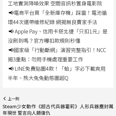
工地實測降噪效果 空間音訊秒置身電影院
📢電商平台買「全新庫存機」踩雷！電池循
環44次還帶維修紀錄 網揭無良賣家手法
📢 Apple Pay、信用卡搭北捷「只扣1元」是
沒刷到嗎？官方曝扣款規則秒懂
📢國家級「行動斷網」演習完整指引！NCC
揭3重點：勿用手機處理重要工作
📢 LINE免費貼圖4款！「蛤」字必下載爽用
半年、熊大兔兔動態圖超Q
上一則
Steam少女動作《超古代兵器霍莉》人形兵器塵封萬
年現世 誓言向人類復仇