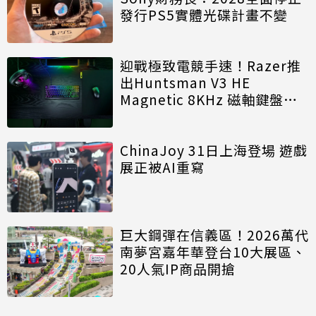
發行PS5實體光碟計畫不變
迎戰極致電競手速！Razer推
出Huntsman V3 HE
Magnetic 8KHz 磁軸鍵盤效
能再進化
ChinaJoy 31日上海登場 遊戲
展正被AI重寫
巨大鋼彈在信義區！2026萬代
南夢宮嘉年華登台10大展區、
20人氣IP商品開搶