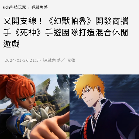
udn科技玩家
遊戲角落
又開支線！《幻獸帕魯》開發商攜
手《死神》手遊團隊打造混合休閒
遊戲
2024-01-26 21:37
遊戲角落／ 啄雞