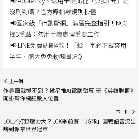
📢 Apple Pay、信用卡搭北捷「只扣1元」是
沒刷到嗎？官方曝扣款規則秒懂
📢國家級「行動斷網」演習完整指引！NCC
揭3重點：勿用手機處理重要工作
📢 LINE免費貼圖4款！「蛤」字必下載爽用
半年、熊大兔兔動態圖超Q
上一則
作弊團戰抓不到？微星推AI電腦螢幕 玩《英雄聯盟》
開掛幫你標記敵人位置
下一則
LOL／打野壓力大？LCK季前賽「JG隊」團戰語音流出
嗨到像拿世界冠軍