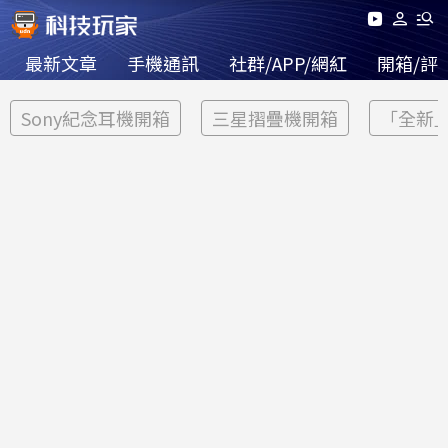
最新文章
手機通訊
社群/APP/網紅
開箱/評
Sony紀念耳機開箱
三星摺疊機開箱
「全新