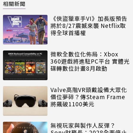
相關新聞
《俠盜獵車手VI》加長版預告
將於8/27震撼來襲 Netflix取
得全球首播權
微軟全數位化佈局：Xbox
360遊戲將進駐PC平台 實體光
碟轉數位計畫8月啟動
Valve高階VR頭戴設備大眾化
價位夢碎？傳Steam Frame
將飆破1100美元
無視玩家與製作人反彈？
Sony財務長：2028全面停止