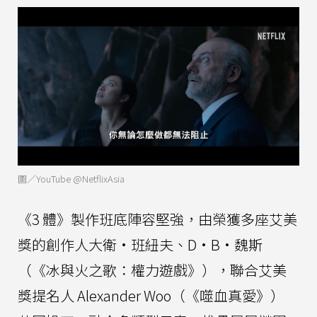
圖／YouTube @NetflixAsia
《3 體》製作班底陣容堅強，由榮獲多座艾美
獎的創作人大衛·班紐夫、D·B·魏斯
（《冰與火之歌：權力遊戲》），聯合艾美
獎提名人 Alexander Woo（《噬血真愛》）