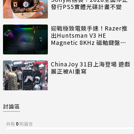
發行PS5實體光碟計畫不變
迎戰極致電競手速！Razer推
出Huntsman V3 HE
Magnetic 8KHz 磁軸鍵盤效
能再進化
ChinaJoy 31日上海登場 遊戲
展正被AI重寫
討論區
共有
0
則留言