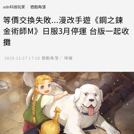
udn科技玩家
遊戲角落
等價交換失敗...漫改手遊《鋼之鍊
金術師M》日服3月停運 台版一起收
攤
2023-12-27 17:18
遊戲角落／ 啄雞