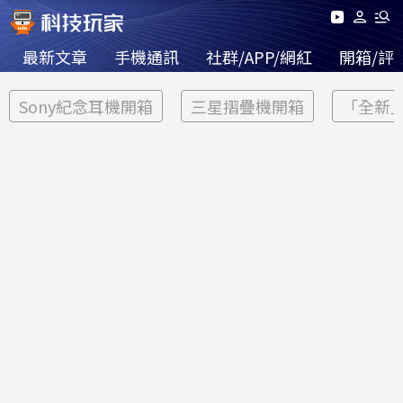
最新文章
手機通訊
社群/APP/網紅
開箱/評
Sony紀念耳機開箱
三星摺疊機開箱
「全新