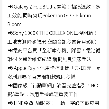
📢 Galaxy Z Fold8 Ultra開箱！摺痕退散、多
工效能 同時爽玩Pokemon GO、Pikmin
Bloom
📢Sony 1000X THE COLLEXION耳機開箱！
工地實測降噪效果 空間音訊秒置身電影院
📢電商平台買「全新庫存機」踩雷！電池循
環44次還帶維修紀錄 網揭無良賣家手法
📢 Apple Pay、信用卡搭北捷「只扣1元」是
沒刷到嗎？官方曝扣款規則秒懂
📢國家級「行動斷網」演習完整指引！NCC
揭3重點：勿用手機處理重要工作
📢 LINE免費貼圖4款！「蛤」字必下載爽用