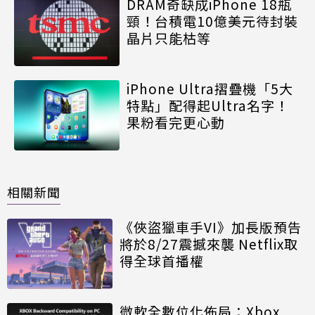
DRAM奇缺成iPhone 18瓶
頸！台積電10億美元待封裝
晶片只能枯等
iPhone Ultra摺疊機「5大
特點」配得起Ultra名字！
果粉看完更心動
相關新聞
《俠盜獵車手VI》加長版預告
將於8/27震撼來襲 Netflix取
得全球首播權
微軟全數位化佈局：Xbox