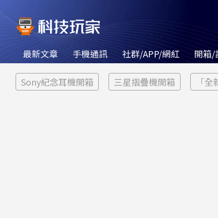
最新文章
手機通訊
社群/APP/網紅
開箱/
Sony紀念耳機開箱
三星摺疊機開箱
「全