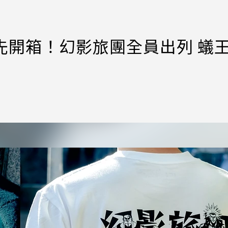
搶先開箱！幻影旅團全員出列 蟻