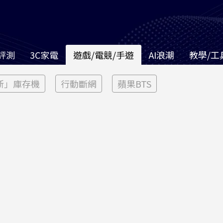
評測
3C家電
遊戲/電競/手遊
AI浪潮
教學/工
新」庫存機
行動斷網
蘋果BTS