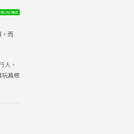
用LINE傳送
登場，而
行人、
與玩具修