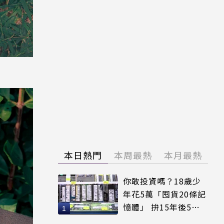
本日熱門
本周最熱
本月最熱
你敢投資嗎？18歲少
年花5萬「囤貨20條記
憶體」 拚15年後5倍
賣出