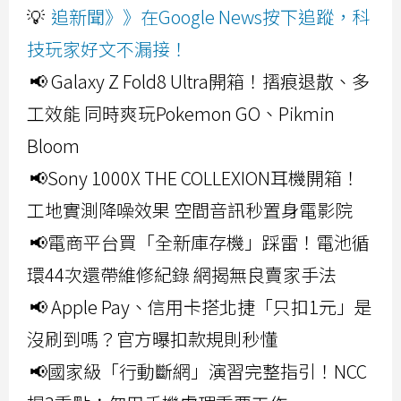
💡
追新聞》》在Google News按下追蹤，科
技玩家好文不漏接！
📢 Galaxy Z Fold8 Ultra開箱！摺痕退散、多
工效能 同時爽玩Pokemon GO、Pikmin
Bloom
📢Sony 1000X THE COLLEXION耳機開箱！
工地實測降噪效果 空間音訊秒置身電影院
📢電商平台買「全新庫存機」踩雷！電池循
環44次還帶維修紀錄 網揭無良賣家手法
📢 Apple Pay、信用卡搭北捷「只扣1元」是
沒刷到嗎？官方曝扣款規則秒懂
📢國家級「行動斷網」演習完整指引！NCC