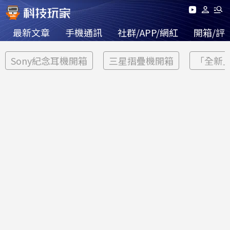
最新文章
手機通訊
社群/APP/網紅
開箱/評
Sony紀念耳機開箱
三星摺疊機開箱
「全新