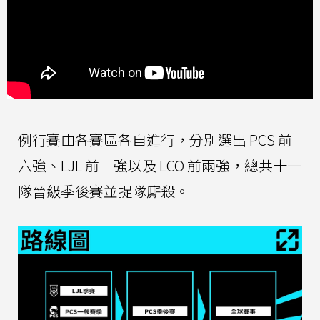
例行賽由各賽區各自進行，分別選出 PCS 前
六強、LJL 前三強以及 LCO 前兩強，總共十一
隊晉級季後賽並捉隊廝殺。