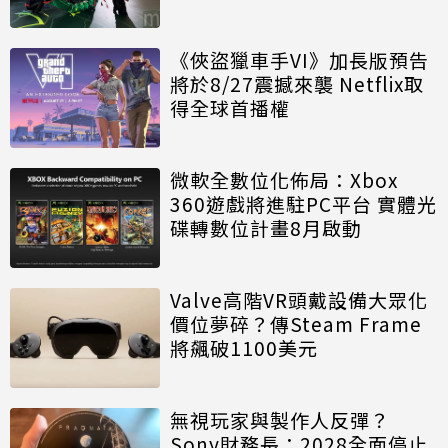
《俠盜獵車手VI》加長版預告
將於8/27震撼來襲 Netflix取
得全球首播權
微軟全數位化佈局：Xbox
360遊戲將進駐PC平台 實體光
碟轉數位計畫8月啟動
Valve高階VR頭戴設備大眾化
價位夢碎？傳Steam Frame
將飆破1100美元
無視玩家與製作人反彈？
Sony財務長：2028全面停止