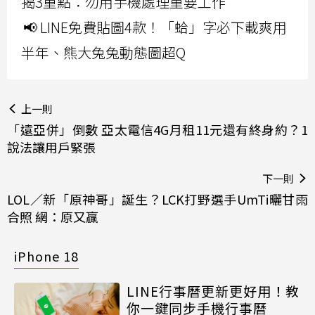
揭3重點：勿用手機處理重要工作
📢 LINE免費貼圖4款！「蛤」字必下載爽用
半年、熊大兔兔動態圖超Q
上一則
「遠亞併」倒數 亞太電信4G月租11元還有終身約？1
說法讓用戶緊張
下一則
LOL／新「原神哥」誕生？LCK打野選手UmTi曬甘雨
合照 網：原又贏
iPhone 18
LINE行事曆更新更好用！教
你一鍵同步手機行事曆