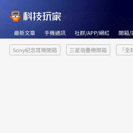
最新文章
手機通訊
社群/APP/網紅
開箱/
Sony紀念耳機開箱
三星摺疊機開箱
「全