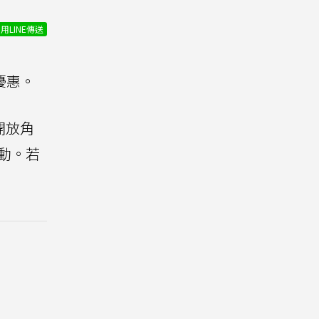
用LINE傳送
優惠。
開放角
動。若