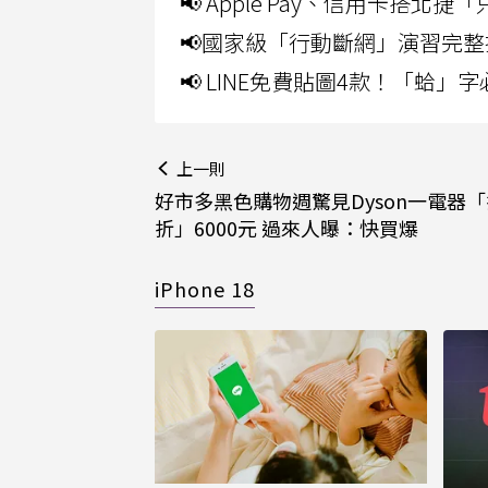
📢 Apple Pay、信用卡搭
📢國家級「行動斷網」演習完整
📢 LINE免費貼圖4款！「蛤
上一則
好市多黑色購物週驚見Dyson一電器
折」6000元 過來人曝：快買爆
iPhone 18