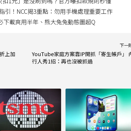
北捷「只扣1元」是沒刷到嗎？官方曝扣款規則秒懂
指引！NCC揭3重點：勿用手機處理重要工作
」字必下載爽用半年、熊大兔兔動態圖超Q
下一
「折上加
YouTube家庭方案靠IP開抓「寄生帳戶」 
行人秀1招：再也沒被抓過