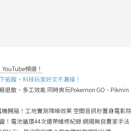
ouTube頻道！
ws按下追蹤，科技玩家好文不漏接！
a開箱！摺痕退散、多工效能 同時爽玩Pokemon GO、Pikmin
LLEXION耳機開箱！工地實測降噪效果 空間音訊秒置身電影
雷！電池循環44次還帶維修紀錄 網揭無良賣家手法