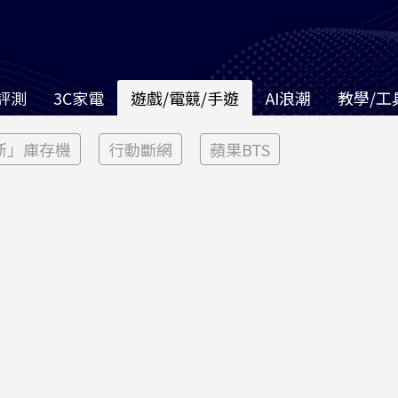
評測
3C家電
遊戲/電競/手遊
AI浪潮
教學/工
新」庫存機
行動斷網
蘋果BTS