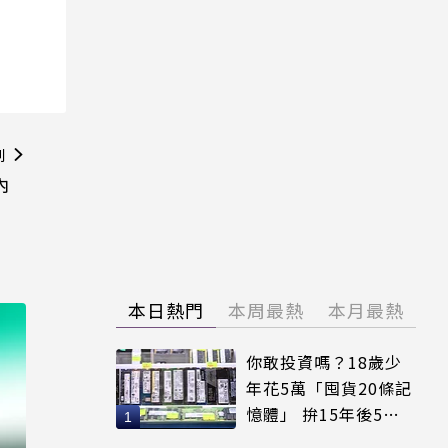
則
內
本日熱門
本周最熱
本月最熱
你敢投資嗎？18歲少
年花5萬「囤貨20條記
憶體」 拚15年後5倍
賣出