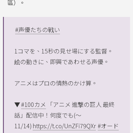
區）。
#声優たちの戦い
1コマを、15秒の見せ場にする監督。
絵の動きに、即興であわせる声優。
アニメはプロの情熱のかけ算。
▼
#100カメ
「アニメ 進撃の巨人 最終
話」配信中！何度でも(～
11/14)
https://t.co/UnZFi79QXr
#オード