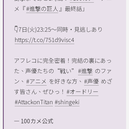
メ『
#進撃の巨人
』最終話」
👇7日(火)23:25～同時・見逃しあり
https://t.co/751d9visc4
アフレコに完全密着！完結の裏にあっ
た、声優たちの“戦い”
#進撃
のファ
ン、
#アニメ
を好きな方、
#声優
めざ
す皆さん、ぜひっ！
#オードリー
#AttackonTitan
#shingeki
— 100カメ公式