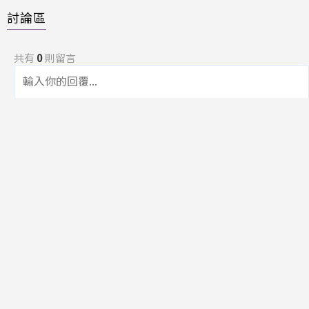
討論區
共有
0
則留言
規範
回覆
還沒有留言，成為第一個發言的人吧！