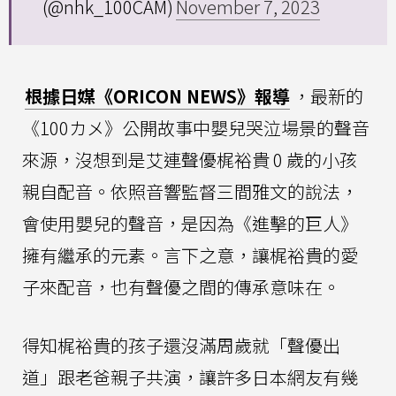
(@nhk_100CAM)
November 7, 2023
根據日媒《ORICON NEWS》報導
，最新的
《100カメ》公開故事中嬰兒哭泣場景的聲音
來源，沒想到是艾連聲優梶裕貴 0 歲的小孩
親自配音。依照音響監督三間雅文的說法，
會使用嬰兒的聲音，是因為《進擊的巨人》
擁有繼承的元素。言下之意，讓梶裕貴的愛
子來配音，也有聲優之間的傳承意味在。
得知梶裕貴的孩子還沒滿周歲就「聲優出
道」跟老爸親子共演，讓許多日本網友有幾