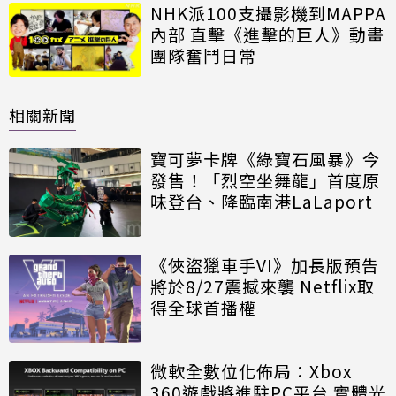
NHK派100支攝影機到MAPPA
內部 直擊《進擊的巨人》動畫
團隊奮鬥日常
相關新聞
寶可夢卡牌《綠寶石風暴》今
發售！「烈空坐舞龍」首度原
味登台、降臨南港LaLaport
《俠盜獵車手VI》加長版預告
將於8/27震撼來襲 Netflix取
得全球首播權
微軟全數位化佈局：Xbox
360遊戲將進駐PC平台 實體光