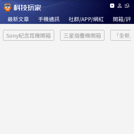
最新文章
手機通訊
社群/APP/網紅
開箱/評
Sony紀念耳機開箱
三星摺疊機開箱
「全新