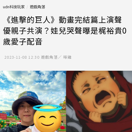
udn科技玩家
遊戲角落
《進擊的巨人》動畫完結篇上演聲
優親子共演？娃兒哭聲曝是梶裕貴0
歲愛子配音
2023-11-08 12:30
遊戲角落／ 啄雞