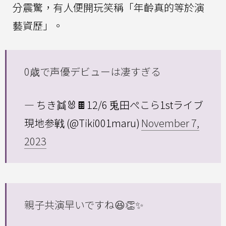
分震驚，有人便開玩笑稱「年齡真的等於演
藝資歷」。
0歳で声優デビューは凄すぎる
— ちき👯🐰🍫12/6 兎田ぺこら1stライブ
現地参戦 (@Tiki001maru)
November 7,
2023
親子共演早いですね😆👏✨