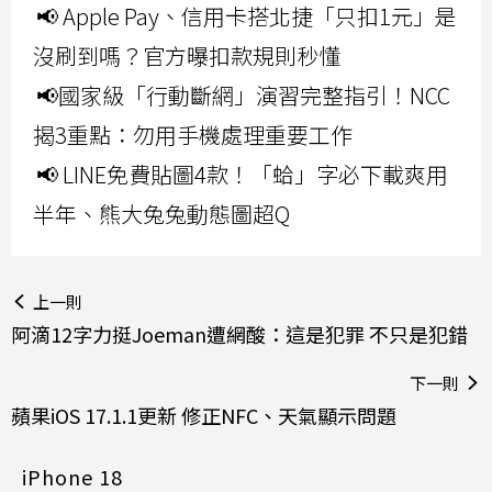
📢 Apple Pay、信用卡搭北捷「只扣1元」是
沒刷到嗎？官方曝扣款規則秒懂
📢國家級「行動斷網」演習完整指引！NCC
揭3重點：勿用手機處理重要工作
📢 LINE免費貼圖4款！「蛤」字必下載爽用
半年、熊大兔兔動態圖超Q
上一則
阿滴12字力挺Joeman遭網酸：這是犯罪 不只是犯錯
下一則
蘋果iOS 17.1.1更新 修正NFC、天氣顯示問題
iPhone 18