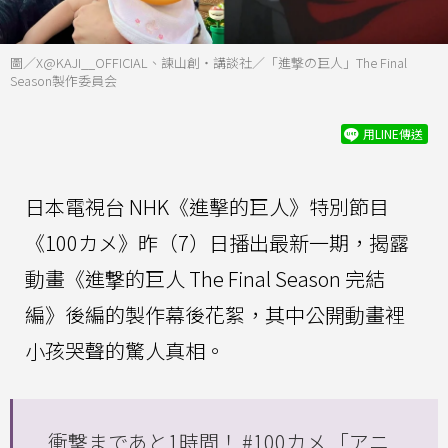
圖／X@KAJI__OFFICIAL、諫山創・講談社／「進撃の巨人」The Final
Season製作委員会
用LINE傳送
日本電視台 NHK《進擊的巨人》特別節目
《100カメ》昨（7）日播出最新一期，揭露
動畫《進撃的巨人 The Final Season 完結
編》後編的製作幕後花絮，其中公開動畫裡
小孩哭聲的驚人真相。
衝撃まであと1時間！
#100カメ
「アニ