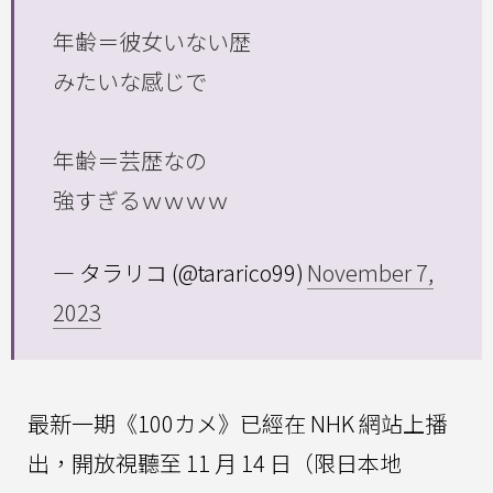
年齢＝彼女いない歴
みたいな感じで
年齢＝芸歴なの
強すぎるｗｗｗｗ
— タラリコ (@tararico99)
November 7,
2023
最新一期《100カメ》已經在 NHK 網站上播
出，開放視聽至 11 月 14 日（限日本地