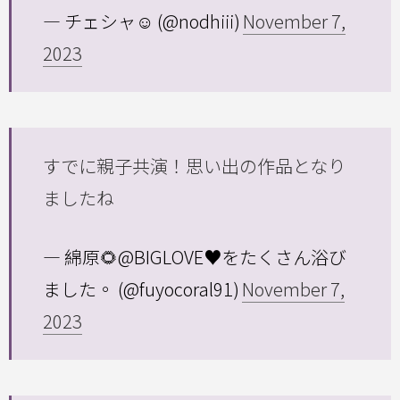
— チェシャ☺︎ (@nodhiii)
November 7,
2023
すでに親子共演！思い出の作品となり
ましたね
— 綿原🌻@BIGLOVE♥️をたくさん浴び
ました。 (@fuyocoral91)
November 7,
2023