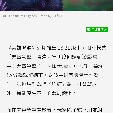
圖／League of Legends、Reddit@PilifXD
用LINE傳送
《英雄聯盟》近期推出 13.21 版本，限時模式
「閃電急擊」睽違兩年再度回歸到遊戲當
中！閃電急擊主打快節奏玩法，平均一場約
15 分鐘就能結束，對戰中還有隨機事件發
生，讓每場對戰除了單純對線、打會戰以
外，還能產生不同的戰局變化。
而在閃電急擊開啟後，玩家除了號召朋友組