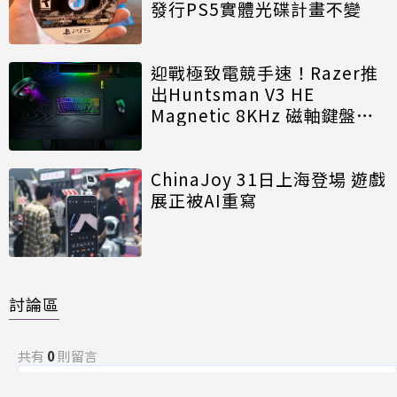
發行PS5實體光碟計畫不變
迎戰極致電競手速！Razer推
出Huntsman V3 HE
Magnetic 8KHz 磁軸鍵盤效
能再進化
ChinaJoy 31日上海登場 遊戲
展正被AI重寫
討論區
共有
0
則留言