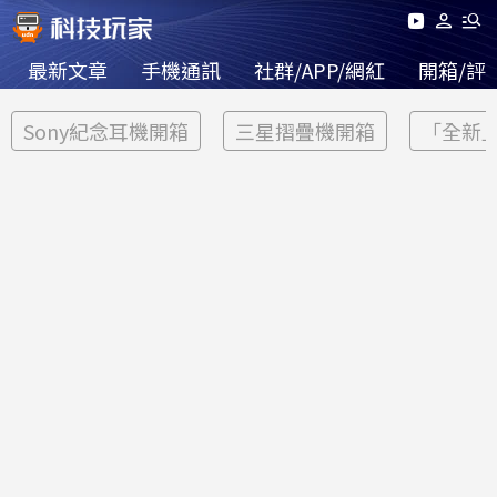
最新文章
手機通訊
社群/APP/網紅
開箱/評
Sony紀念耳機開箱
三星摺疊機開箱
「全新