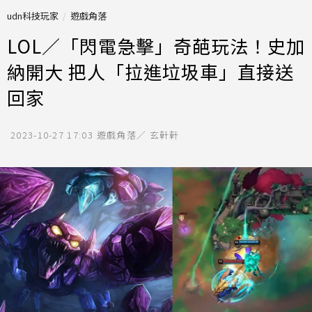
udn科技玩家
遊戲角落
LOL／「閃電急擊」奇葩玩法！史加
納開大 把人「拉進垃圾車」直接送
回家
2023-10-27 17:03
遊戲角落／ 玄軒軒