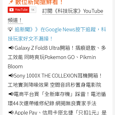
📌 數位新聞搶鮮看！
訂閱《科技玩家》YouTube
頻道！
💡
追新聞》》在Google News按下追蹤，科
技玩家好文不漏接！
📢 Galaxy Z Fold8 Ultra開箱！摺痕退散、多
工效能 同時爽玩Pokemon GO、Pikmin
Bloom
📢Sony 1000X THE COLLEXION耳機開箱！
工地實測降噪效果 空間音訊秒置身電影院
📢電商平台買「全新庫存機」踩雷！電池循
環44次還帶維修紀錄 網揭無良賣家手法
📢 Apple Pay、信用卡搭北捷「只扣1元」是