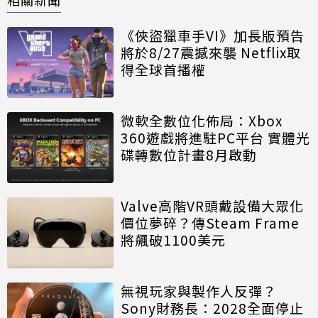
《俠盜獵車手VI》加長版預告
將於8/27震撼來襲 Netflix取
得全球首播權
微軟全數位化佈局：Xbox
360遊戲將進駐PC平台 實體光
碟轉數位計畫8月啟動
Valve高階VR頭戴設備大眾化
價位夢碎？傳Steam Frame
將飆破1100美元
無視玩家與製作人反彈？
Sony財務長：2028全面停止