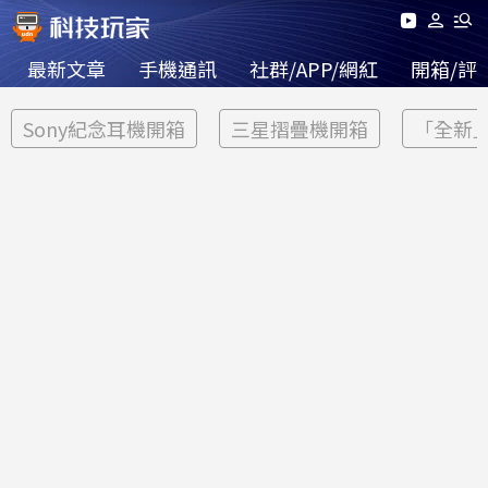
最新文章
手機通訊
社群/APP/網紅
開箱/評
Sony紀念耳機開箱
三星摺疊機開箱
「全新