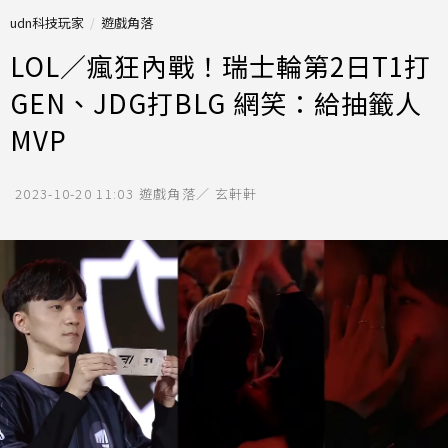
udn科技玩家
遊戲角落
LOL／瘋狂內戰！瑞士輪第2日T1打
GEN、JDG打BLG 網笑：給抽籤人
MVP
2023-10-20 11:03
遊戲角落／ 玄軒軒