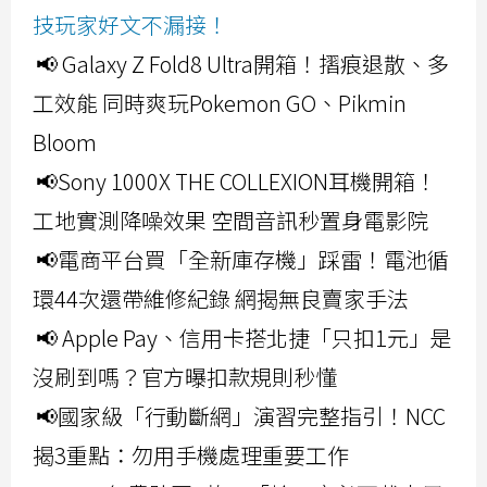
技玩家好文不漏接！
📢 Galaxy Z Fold8 Ultra開箱！摺痕退散、多
工效能 同時爽玩Pokemon GO、Pikmin
Bloom
📢Sony 1000X THE COLLEXION耳機開箱！
工地實測降噪效果 空間音訊秒置身電影院
📢電商平台買「全新庫存機」踩雷！電池循
環44次還帶維修紀錄 網揭無良賣家手法
📢 Apple Pay、信用卡搭北捷「只扣1元」是
沒刷到嗎？官方曝扣款規則秒懂
📢國家級「行動斷網」演習完整指引！NCC
揭3重點：勿用手機處理重要工作