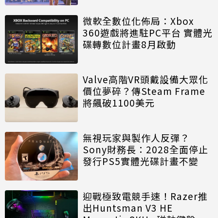
微軟全數位化佈局：Xbox
360遊戲將進駐PC平台 實體光
碟轉數位計畫8月啟動
Valve高階VR頭戴設備大眾化
價位夢碎？傳Steam Frame
將飆破1100美元
無視玩家與製作人反彈？
Sony財務長：2028全面停止
發行PS5實體光碟計畫不變
迎戰極致電競手速！Razer推
出Huntsman V3 HE