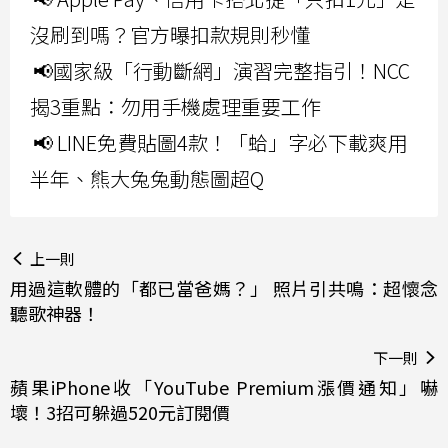
沒刷到嗎？官方曝扣款規則秒懂
📢國家級「行動斷網」演習完整指引！NCC
揭3重點：勿用手機處理重要工作
📢 LINE免費貼圖4款！「蛤」字必下載爽用
半年、熊大兔兔動態圖超Q
上一則
用過這軟體的「都已當爸媽？」 照片引共鳴：超懷念
聽歌神器！
下一則
蘋果iPhone收「YouTube Premium漲價通知」嚇
壞！3招可躲過520元訂閱價