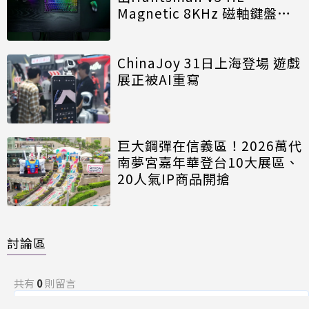
Magnetic 8KHz 磁軸鍵盤效
能再進化
ChinaJoy 31日上海登場 遊戲
展正被AI重寫
巨大鋼彈在信義區！2026萬代
南夢宮嘉年華登台10大展區、
20人氣IP商品開搶
討論區
共有
0
則留言