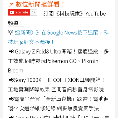
📌 數位新聞搶鮮看！
訂閱《科技玩家》YouTube
頻道！
💡
追新聞》》在Google News按下追蹤，科
技玩家好文不漏接！
📢 Galaxy Z Fold8 Ultra開箱！摺痕退散、多
工效能 同時爽玩Pokemon GO、Pikmin
Bloom
📢Sony 1000X THE COLLEXION耳機開箱！
工地實測降噪效果 空間音訊秒置身電影院
📢電商平台買「全新庫存機」踩雷！電池循
環44次還帶維修紀錄 網揭無良賣家手法
📢 Apple Pay、信用卡搭北捷「只扣1元」是