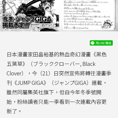
用LINE傳送
日本漫畫家田畠裕基的熱血奇幻漫畫《黑色
五葉草》（ブラッククローバー, Black
Clover），今（21）日突然宣佈將轉往漫畫季
刊《JUMP GIGA》（ジャンプGIGA）連載，
雖然同屬集英社旗下，但自今年冬季號開
始，粉絲讀者只能一季看到一次連載內容更
新了。