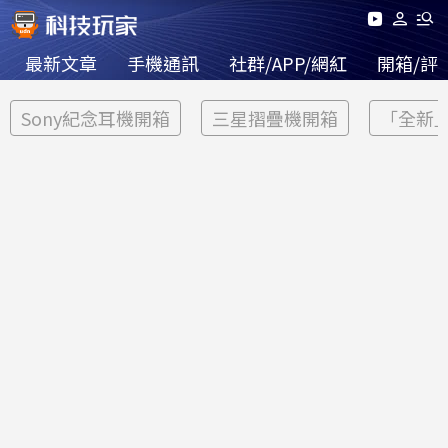
最新文章
手機通訊
社群/APP/網紅
開箱/評
Sony紀念耳機開箱
三星摺疊機開箱
「全新