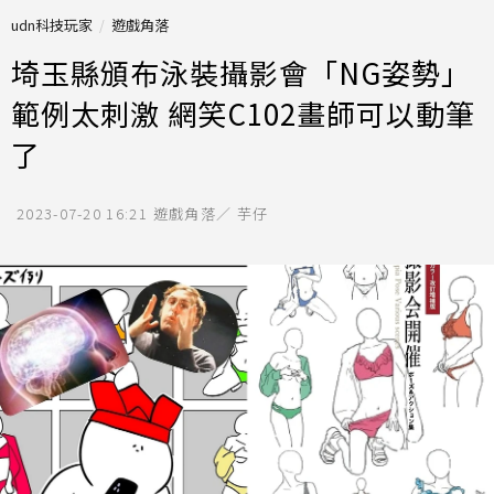
udn科技玩家
遊戲角落
埼玉縣頒布泳裝攝影會「NG姿勢」
範例太刺激 網笑C102畫師可以動筆
了
2023-07-20 16:21
遊戲角落／ 芋仔