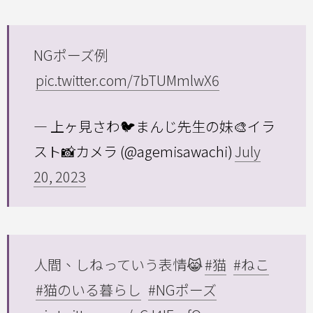
NGポーズ例
pic.twitter.com/7bTUMmlwX6
— 上ヶ見さわ🐦まんじ先生の妹🎨イラ
スト📸カメラ (@agemisawachi)
July
20, 2023
人間、しねっていう表情😹
#猫
#ねこ
#猫のいる暮らし
#NGポーズ