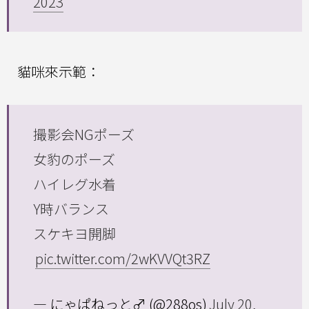
2023
貓咪來示範：
撮影会NGポーズ
女豹のポーズ
ハイレグ水着
Y時バランス
スケキヨ開脚
pic.twitter.com/2wKVVQt3RZ
— にゃぱねっと♂ (@288os)
July 20,