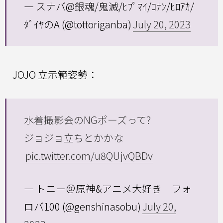
— スナバ@銀魂/鬼滅/ﾋﾌﾟﾏｲ/ｺﾅﾝ/ﾋﾛｱｶ/
ﾀﾞｲﾔのA (@tottoriganba)
July 20, 2023
JOJO 立示範姿勢：
水着撮影会のNGポーズって?
ジョジョ立ちとかかな
pic.twitter.com/u8QUjvQBDv
— トニー＠原神&アニメ大好き フォ
ロバ100 (@genshinasobu)
July 20,