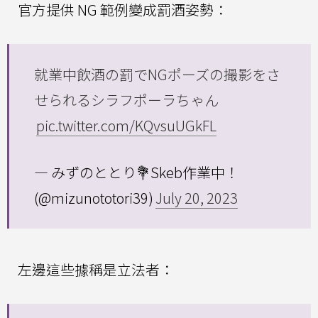
官方提供 NG 範例變成罰酒姿勢：
就業中飲酒の罰でNGポーズの撮影をさ
せられるシラフポーラちゃん
pic.twitter.com/KQvsuUGkFL
— みずのととり💐Skeb作業中！
(@mizunototori39)
July 20, 2023
左邊這些據稱是立法者：