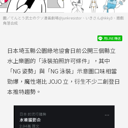
圖／てんとう武士のクソ漫画劇場@junkresistor、いきさん@ikky3、遊戲
角落合成
用LINE傳送
日本埼玉縣公園綠地協會日前公開三個縣立
水上樂園的「泳裝拍照許可條件」，其中
「NG 姿勢」與「NG 泳裝」示意圖口味相當
勁爆，魔性堪比 JOJO 立，衍生不少二創登日
本推特趨勢。