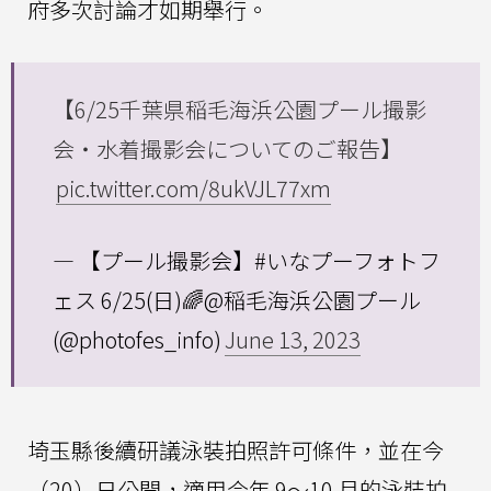
府多次討論才如期舉行。
【6/25千葉県稲毛海浜公園プール撮影
会・水着撮影会についてのご報告】
pic.twitter.com/8ukVJL77xm
— 【プール撮影会】#いなプーフォトフ
ェス 6/25(日)🌈@稲毛海浜公園プール
(@photofes_info)
June 13, 2023
埼玉縣後續研議泳裝拍照許可條件，並在今
（20）日公開，適用今年 9～10 月的泳裝拍