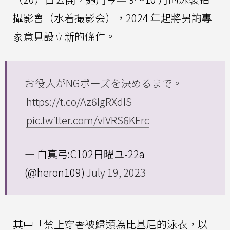
攝影會（水着撮影会），2024 年起將另詢專
家意見設立新的條件。
お役人がNGポーズを決めるまで。
https://t.co/Az6IgRXdIS
pic.twitter.com/vIVRS6KErc
— 白真弓:C102日曜ユ-22a
(@heron109)
July 19, 2023
其中「禁止穿著被歸類為比基尼的泳衣，以