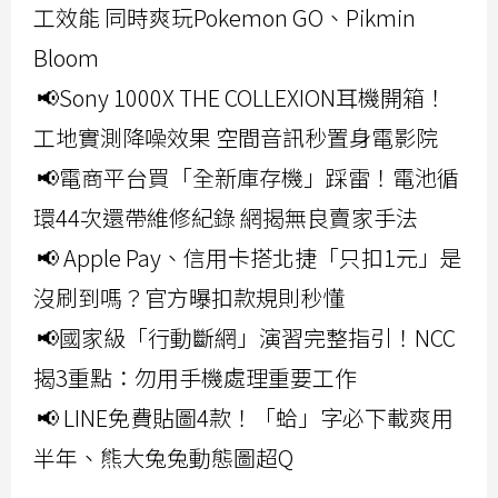
工效能 同時爽玩Pokemon GO、Pikmin
Bloom
📢Sony 1000X THE COLLEXION耳機開箱！
工地實測降噪效果 空間音訊秒置身電影院
📢電商平台買「全新庫存機」踩雷！電池循
環44次還帶維修紀錄 網揭無良賣家手法
📢 Apple Pay、信用卡搭北捷「只扣1元」是
沒刷到嗎？官方曝扣款規則秒懂
📢國家級「行動斷網」演習完整指引！NCC
揭3重點：勿用手機處理重要工作
📢 LINE免費貼圖4款！「蛤」字必下載爽用
半年、熊大兔兔動態圖超Q