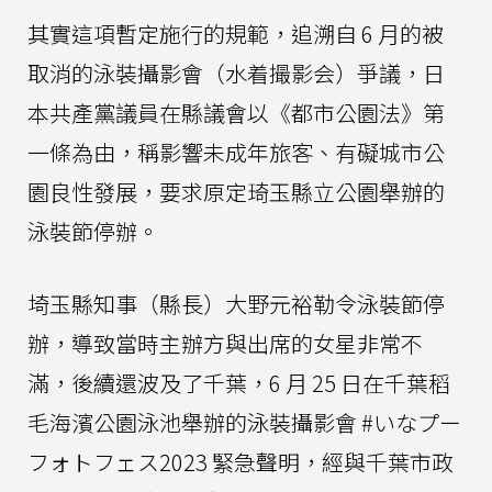
其實這項暫定施行的規範，追溯自 6 月的被
取消的泳裝攝影會（水着撮影会）爭議，日
本共產黨議員在縣議會以《都市公園法》第
一條為由，稱影響未成年旅客、有礙城市公
園良性發展，要求原定琦玉縣立公園舉辦的
泳裝節停辦。
埼玉縣知事（縣長）大野元裕勒令泳裝節停
辦，導致當時主辦方與出席的女星非常不
滿，後續還波及了千葉，6 月 25 日在千葉稻
毛海濱公園泳池舉辦的泳裝攝影會 #いなプー
フォトフェス2023 緊急聲明，經與千葉市政