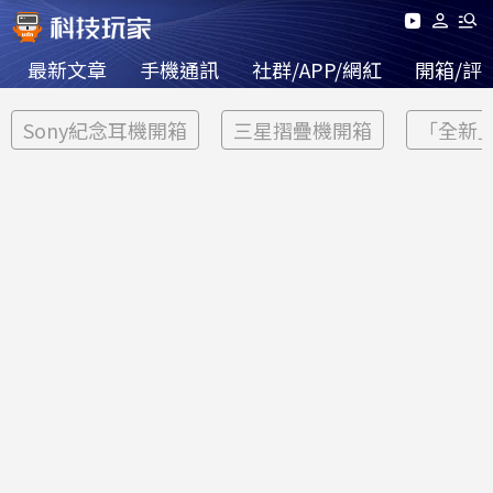
最新文章
手機通訊
社群/APP/網紅
開箱/評
Sony紀念耳機開箱
三星摺疊機開箱
「全新