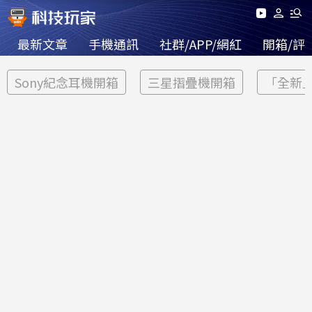
最新文章
手機通訊
社群/APP/網紅
開箱/評
Sony紀念耳機開箱
三星摺疊機開箱
「全新