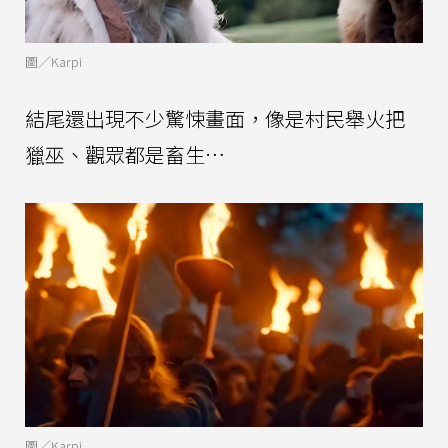
圖／Karpi
結尾還出現不少驚悚畫面，像是村民舉火把
獵巫、觀眾都是畜生…
圖／Karpi