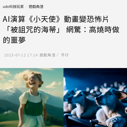
udn科技玩家
遊戲角落
AI演算《小天使》動畫變恐怖片
「被詛咒的海蒂」 網驚：高燒時做
的噩夢
2023-07-12 17:14
遊戲角落／ 芋仔