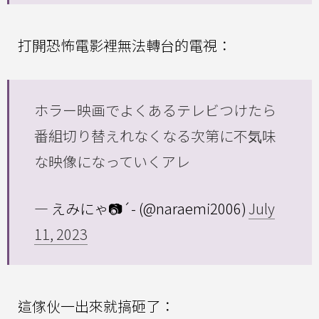
打開恐怖電影裡無法轉台的電視：
ホラー映画でよくあるテレビつけたら
番組切り替えれなくなる次第に不気味
な映像になっていくアレ
— えみにゃ📷´- (@naraemi2006)
July
11, 2023
這傢伙一出來就搞砸了：