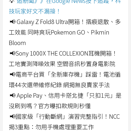
💡
追新聞》》在Google News按下追蹤，科
技玩家好文不漏接！
📢 Galaxy Z Fold8 Ultra開箱！摺痕退散、多
工效能 同時爽玩Pokemon GO、Pikmin
Bloom
📢Sony 1000X THE COLLEXION耳機開箱！
工地實測降噪效果 空間音訊秒置身電影院
📢電商平台買「全新庫存機」踩雷！電池循
環44次還帶維修紀錄 網揭無良賣家手法
📢 Apple Pay、信用卡搭北捷「只扣1元」是
沒刷到嗎？官方曝扣款規則秒懂
📢國家級「行動斷網」演習完整指引！NCC
揭3重點：勿用手機處理重要工作