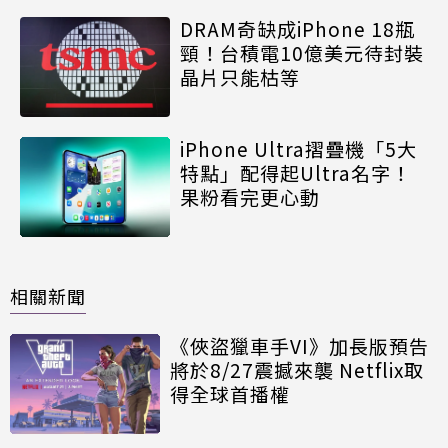
DRAM奇缺成iPhone 18瓶
頸！台積電10億美元待封裝
晶片只能枯等
iPhone Ultra摺疊機「5大
特點」配得起Ultra名字！
果粉看完更心動
相關新聞
《俠盜獵車手VI》加長版預告
將於8/27震撼來襲 Netflix取
得全球首播權