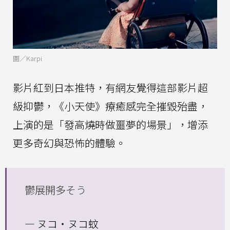
圖／Karpi
影片紅到日本推特，有網友覺得這部影片超
級抑鬱，《小天使》療癒感完全摧毀殆盡，
上演的是「發高燒時做噩夢的場景」，增添
更多奇幻與恐怖的體驗。
鬱展開多そう
— ヌコ・ヌコ蚊