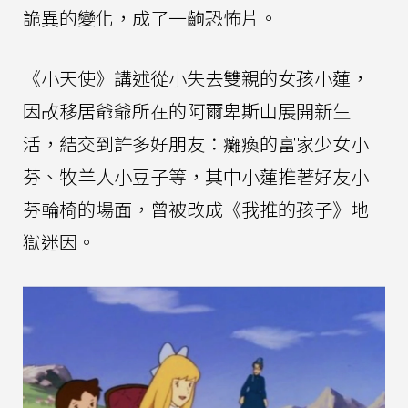
詭異的變化，成了一齣恐怖片。
《小天使》講述從小失去雙親的女孩小蓮，
因故移居爺爺所在的阿爾卑斯山展開新生
活，結交到許多好朋友：癱瘓的富家少女小
芬、牧羊人小豆子等，其中小蓮推著好友小
芬輪椅的場面，曾被改成《我推的孩子》地
獄迷因。