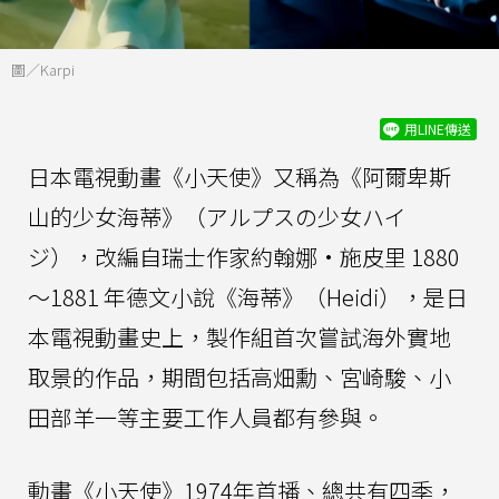
圖／Karpi
用LINE傳送
日本電視動畫《小天使》又稱為《阿爾卑斯
山的少女海蒂》（アルプスの少女ハイ
ジ），改編自瑞士作家約翰娜·施皮里 1880
～1881 年德文小說《海蒂》（Heidi），是日
本電視動畫史上，製作組首次嘗試海外實地
取景的作品，期間包括高畑勳、宮崎駿、小
田部羊一等主要工作人員都有參與。
動畫《小天使》1974年首播、總共有四季，