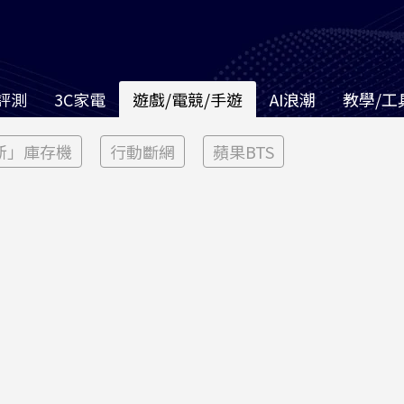
評測
3C家電
遊戲/電競/手遊
AI浪潮
教學/工
新」庫存機
行動斷網
蘋果BTS