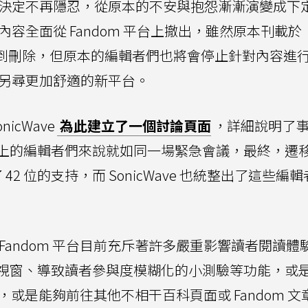
們已經決定不再隱忍，從原本的不安與抱怨漸漸演變成下
大的內容全面從 Fandom 平台上撤出，雖然原本刊載於
此遭到刪除，但原本的編輯者們也將會停止針對內容進
百科另尋更加舒適的新平台。
nicWave
為此建立了一個討論頁面
，詳細說明了
上的編輯者們來說就如同一場緊急會議，最終，遷
42 位的支持，而 SonicWave 也統整出了這些編
Fandom 平台目前充斥著許多嚴重影響讀者閱讀體
視窗、導致讀者參與度模糊化的小測驗等功能，或
欄，或是能夠前往其他不相干百科頁面或 Fandom 文