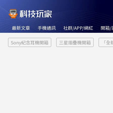
最新文章
手機通訊
社群/APP/網紅
開箱/
Sony紀念耳機開箱
三星摺疊機開箱
「全