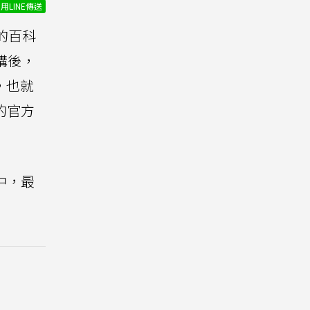
用LINE傳送
訊的百科
收購後，
a，也就
的官方
器中，最