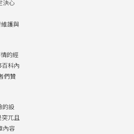
定決心
行維護與
事情的經
移百科內
輯者們贊
驗的設
是突兀且
章內容