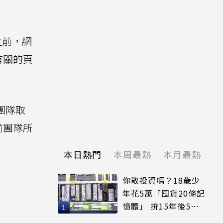
之前，網
有關的頁
輯團隊取
 前團隊所
本日熱門
本周最熱
本月最熱
你敢投資嗎？18歲少
年花5萬「囤貨20條記
憶體」 拚15年後5倍
賣出