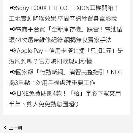
📢Sony 1000X THE COLLEXION耳機開箱！
工地實測降噪效果 空間音訊秒置身電影院
📢電商平台買「全新庫存機」踩雷！電池循
環44次還帶維修紀錄 網揭無良賣家手法
📢 Apple Pay、信用卡搭北捷「只扣1元」是
沒刷到嗎？官方曝扣款規則秒懂
📢國家級「行動斷網」演習完整指引！NCC
揭3重點：勿用手機處理重要工作
📢 LINE免費貼圖4款！「蛤」字必下載爽用
半年、熊大兔兔動態圖超Q
上一則