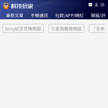
最新文章
手機通訊
社群/APP/網紅
開箱/評
Sony紀念耳機開箱
三星摺疊機開箱
「全新