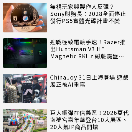
無視玩家與製作人反彈？
Sony財務長：2028全面停止
發行PS5實體光碟計畫不變
迎戰極致電競手速！Razer推
出Huntsman V3 HE
Magnetic 8KHz 磁軸鍵盤效
能再進化
ChinaJoy 31日上海登場 遊戲
展正被AI重寫
巨大鋼彈在信義區！2026萬代
南夢宮嘉年華登台10大展區、
20人氣IP商品開搶