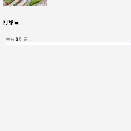
討論區
共有
0
則留言
規範
回覆
還沒有留言，成為第一個發言的人吧！