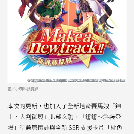
圖／小萌科技提供
本次的更新，也加入了全新培育賽馬娘「錦
上．大判御輿」北部玄駒、「鏘鏘～斜裝登
場」待兼唐懷瑟與全新 SSR 支援卡片「桃色