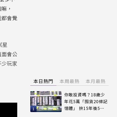
個嘛，
我都會覺
《星
直面會公
不少玩家
本日熱門
本周最熱
本月最熱
你敢投資嗎？18歲少
年花5萬「囤貨20條記
憶體」 拚15年後5倍
賣出