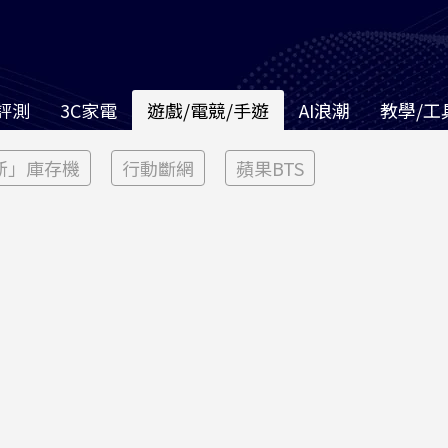
評測
3C家電
遊戲/電競/手遊
AI浪潮
教學/工
新」庫存機
行動斷網
蘋果BTS