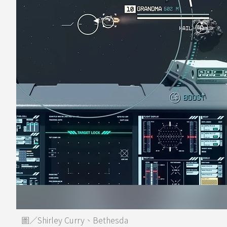
圖／Shirley Curry、Bethesda