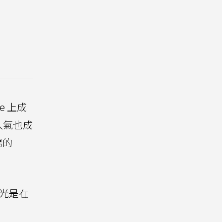
e 上成
人氣也成
場的
竟光是在