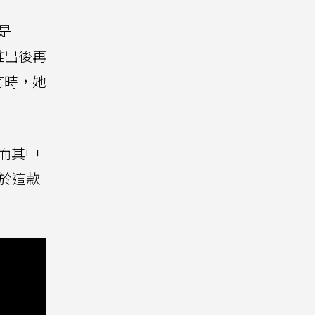
就是
推出後再
言時，她
，而其中
於這款