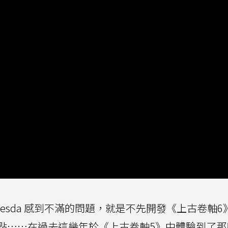
hesda 感到不滿的問題，就是不先開發《上古卷軸6
點……在過去這幾年於《上古卷軸5》中體驗到了那