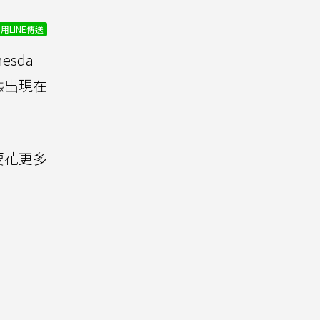
用LINE傳送
esda
態出現在
要花更多