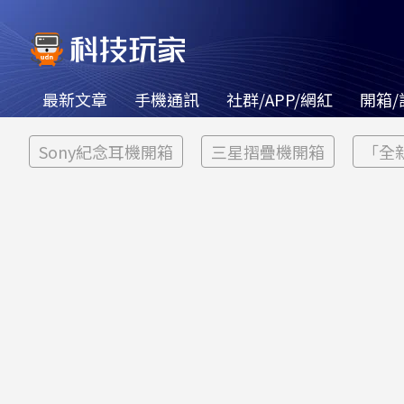
最新文章
手機通訊
社群/APP/網紅
開箱/
Sony紀念耳機開箱
三星摺疊機開箱
「全