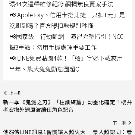
環44次還帶維修紀錄 網揭無良賣家手法
📢 Apple Pay、信用卡搭北捷「只扣1元」是
沒刷到嗎？官方曝扣款規則秒懂
📢國家級「行動斷網」演習完整指引！NCC
揭3重點：勿用手機處理重要工作
📢 LINE免費貼圖4款！「蛤」字必下載爽用
半年、熊大兔兔動態圖超Q
上一則
新一季《鬼滅之刃》「柱訓練篇」動畫化確定！櫻井
孝宏撇外遇風波續任角色配音
下一則
他怨傳LINE訊息1習慣讓人超火大 一票人超認同：看