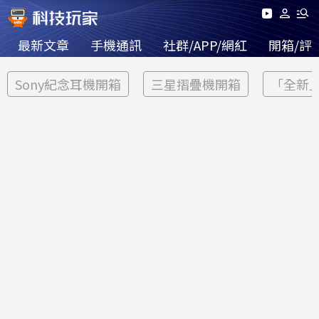
最新文章
手機通訊
社群/APP/網紅
開箱/評
Sony紀念耳機開箱
三星摺疊機開箱
「全新