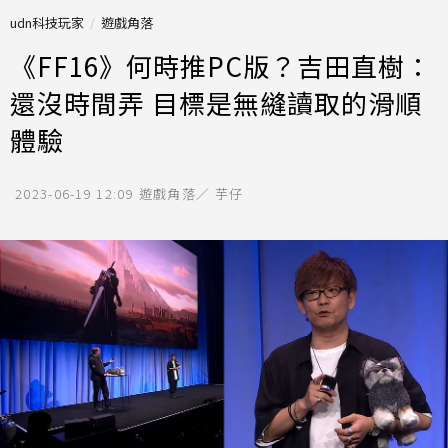
udn科技玩家
遊戲角落
《FF16》何時推PC版？吉田直樹：
還沒時間弄 目標是無縫讀取的滑順
體驗
2023-06-19 12:09
遊戲角落／ 芋仔