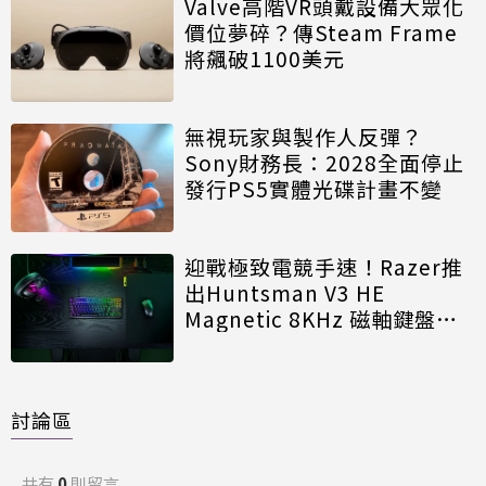
Valve高階VR頭戴設備大眾化
價位夢碎？傳Steam Frame
將飆破1100美元
無視玩家與製作人反彈？
Sony財務長：2028全面停止
發行PS5實體光碟計畫不變
迎戰極致電競手速！Razer推
出Huntsman V3 HE
Magnetic 8KHz 磁軸鍵盤效
能再進化
討論區
共有
0
則留言