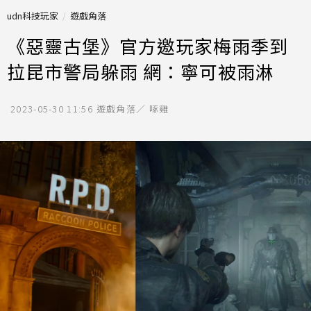
udn科技玩家
遊戲角落
《惡靈古堡》官方邀玩家梅雨季到
拉昆市警局躲雨 網：寧可被雨淋
2023-05-30 11:56
遊戲角落／ 啄雞