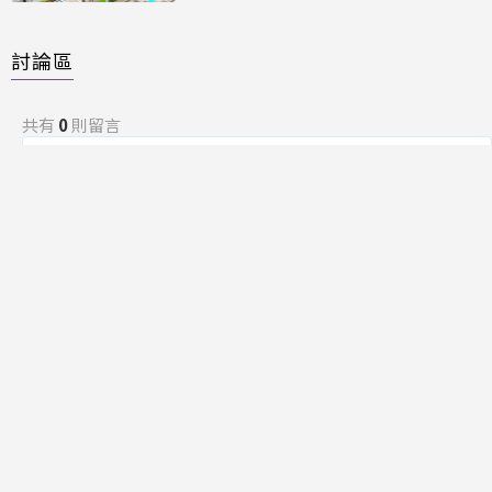
討論區
共有
0
則留言
規範
回覆
還沒有留言，成為第一個發言的人吧！