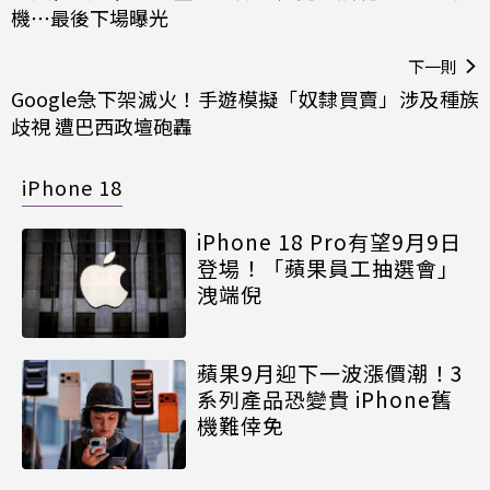
機⋯最後下場曝光
下一則
Google急下架滅火！手遊模擬「奴隸買賣」涉及種族
歧視 遭巴西政壇砲轟
iPhone 18
iPhone 18 Pro有望9月9日
登場！「蘋果員工抽選會」
洩端倪
蘋果9月迎下一波漲價潮！3
系列產品恐變貴 iPhone舊
機難倖免