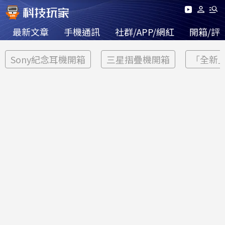
最新文章
手機通訊
社群/APP/網紅
開箱/評
Sony紀念耳機開箱
三星摺疊機開箱
「全新