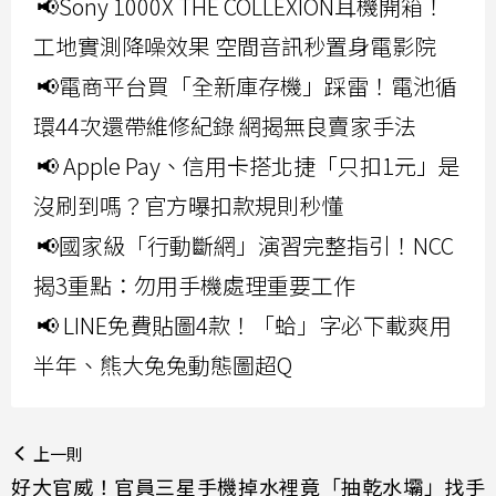
📢Sony 1000X THE COLLEXION耳機開箱！
工地實測降噪效果 空間音訊秒置身電影院
📢電商平台買「全新庫存機」踩雷！電池循
環44次還帶維修紀錄 網揭無良賣家手法
📢 Apple Pay、信用卡搭北捷「只扣1元」是
沒刷到嗎？官方曝扣款規則秒懂
📢國家級「行動斷網」演習完整指引！NCC
揭3重點：勿用手機處理重要工作
📢 LINE免費貼圖4款！「蛤」字必下載爽用
半年、熊大兔兔動態圖超Q
上一則
好大官威！官員三星手機掉水裡竟「抽乾水壩」找手