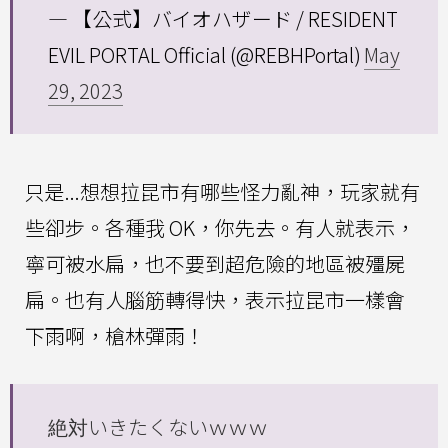
— 【公式】バイオハザード / RESIDENT
EVIL PORTAL Official (@REBHPortal)
May
29, 2023
只是...想想拉昆市有哪些怪力亂神，玩家就有
些卻步。各種我 OK，你先去。有人就表示，
寧可被水扁，也不要到超危險的地區被殭屍
扁。也有人腦筋轉得快，表示拉昆市一樣會
下雨啊，槍林彈雨！
絶対いきたくないｗｗｗ