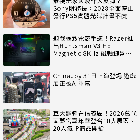
無視玩家與製作人反彈？
Sony財務長：2028全面停止
發行PS5實體光碟計畫不變
迎戰極致電競手速！Razer推
出Huntsman V3 HE
Magnetic 8KHz 磁軸鍵盤效
能再進化
ChinaJoy 31日上海登場 遊戲
展正被AI重寫
巨大鋼彈在信義區！2026萬代
南夢宮嘉年華登台10大展區、
20人氣IP商品開搶