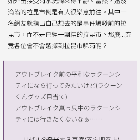
如外出接受雨水洗滌來得平靜。當然，還沒
淪陷的拉昆市倒是有人很樂意前往。其中一
名網友就指出自己想去的是事件爆發前的拉
昆市，而不是已經一團糟的拉昆市。那麼...究
竟各位會不會選擇到拉昆市躲雨呢？
アウトブレイク前の平和なラクーンシ
ティになら行ってみたいけど(ラクーン
くんグッズ目当て)
アウトブレイク真っ只中のラクーンシ
ティには行きたくないなぁ……
— リゼル@発光する豆腐(不定期浮上)