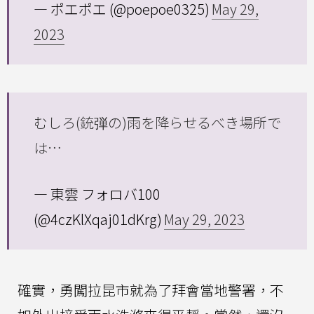
— ポエポエ (@poepoe0325)
May 29,
2023
むしろ(銃弾の)雨を降らせるべき場所で
は…
— 東雲 フォロバ100
(@4czKlXqaj01dKrg)
May 29, 2023
確實，勇闖拉昆市就為了拜會當地警署，不