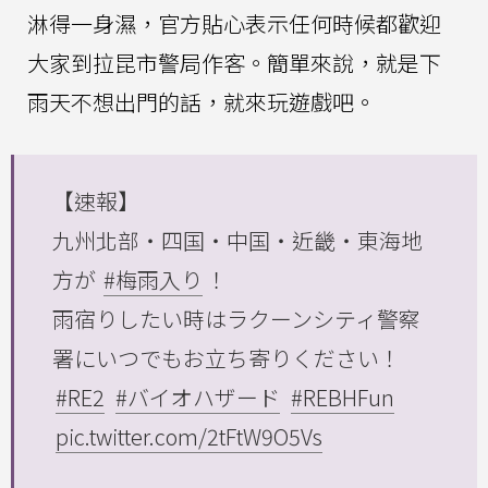
淋得一身濕，官方貼心表示任何時候都歡迎
大家到拉昆市警局作客。簡單來說，就是下
雨天不想出門的話，就來玩遊戲吧。
【速報】
九州北部・四国・中国・近畿・東海地
方が
#梅雨入り
！
雨宿りしたい時はラクーンシティ警察
署にいつでもお立ち寄りください！
#RE2
#バイオハザード
#REBHFun
pic.twitter.com/2tFtW9O5Vs