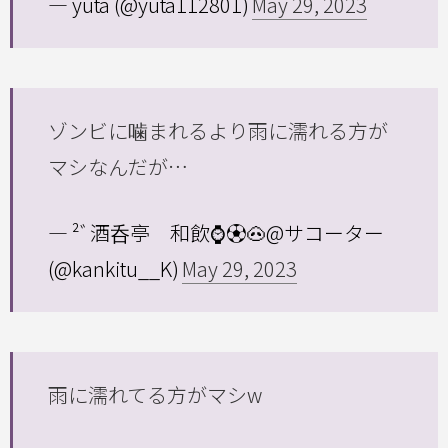
— yuta (@yuta112801)
May 29, 2023
ゾンビに噛まれるより雨に濡れる方が
マシなんだが…
— ²ﾞ酒呑亭 和飲⌚️⚽️🐽@サコーター
(@kankitu__K)
May 29, 2023
雨に濡れてる方がマシw