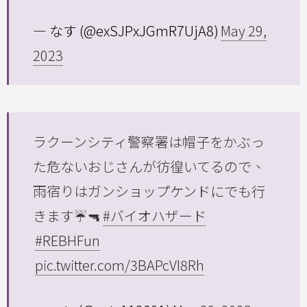
— なす (@exSJPxJGmR7UjA8)
May 29,
2023
ラクーンシティ警察署は帽子をかぶっ
た危ないおじさんが彷徨いてるので、
雨宿りはガンショップケンドにでも行
きます☔🔫
#バイオハザード
#REBHFun
pic.twitter.com/3BAPcVI8Rh