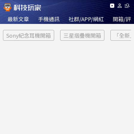
最新文章
手機通訊
社群/APP/網紅
開箱/評
Sony紀念耳機開箱
三星摺疊機開箱
「全新