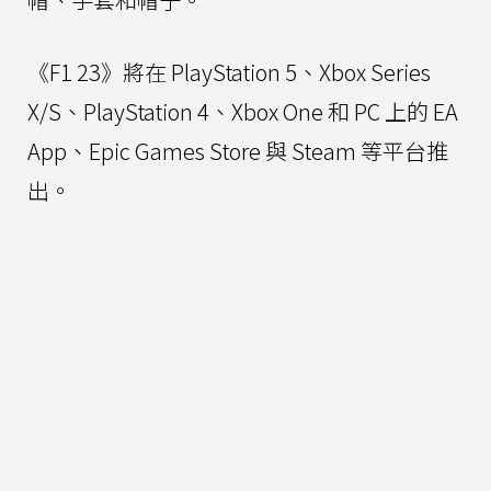
《F1 23》將在 PlayStation 5、Xbox Series
X/S、PlayStation 4、Xbox One 和 PC 上的 EA
App、Epic Games Store 與 Steam 等平台推
出。