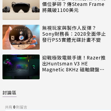
價位夢碎？傳Steam Frame
將飆破1100美元
無視玩家與製作人反彈？
Sony財務長：2028全面停止
發行PS5實體光碟計畫不變
迎戰極致電競手速！Razer推
出Huntsman V3 HE
Magnetic 8KHz 磁軸鍵盤效
能再進化
討論區
共有
0
則留言