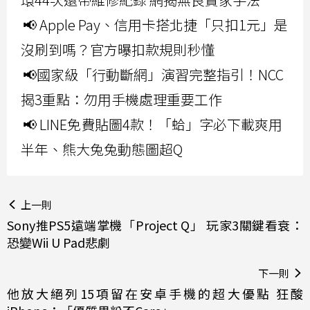
📢 Apple Pay、信用卡搭北捷「只扣1元」是
沒刷到嗎？官方曝扣款規則秒懂
📢國家級「行動斷網」演習完整指引！NCC
揭3重點：勿用手機處理重要工作
📢 LINE免費貼圖4款！「蛤」字必下載爽用
半年、熊大兔兔動態圖超Q
上一則
Sony推PS5遠端掌機「Project Q」 玩家3關鍵看衰：
恐變Wii U Pad悲劇
下一則
他放大絕列15項留在安卓手機的超大優點 狂酸