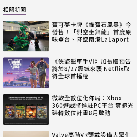
相關新聞
寶可夢卡牌《綠寶石風暴》今
發售！「烈空坐舞龍」首度原
味登台、降臨南港LaLaport
《俠盜獵車手VI》加長版預告
將於8/27震撼來襲 Netflix取
得全球首播權
微軟全數位化佈局：Xbox
360遊戲將進駐PC平台 實體光
碟轉數位計畫8月啟動
Valve高階VR頭戴設備大眾化