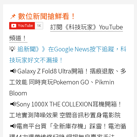
📌 數位新聞搶鮮看！
訂閱《科技玩家》YouTube
頻道！
💡
追新聞》》在Google News按下追蹤，科
技玩家好文不漏接！
📢 Galaxy Z Fold8 Ultra開箱！摺痕退散、多
工效能 同時爽玩Pokemon GO、Pikmin
Bloom
📢Sony 1000X THE COLLEXION耳機開箱！
工地實測降噪效果 空間音訊秒置身電影院
📢電商平台買「全新庫存機」踩雷！電池循
環44次還帶維修紀錄 網揭無良賣家手法