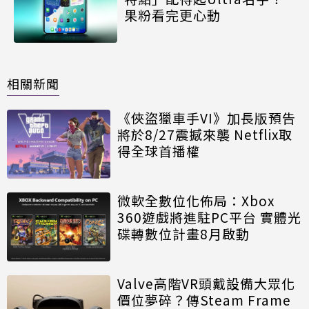
果粉看完更心動
相關新聞
《俠盜獵車手VI》加長版預告
將於8/27震撼來襲 Netflix取
得全球首播權
微軟全數位化佈局：Xbox
360遊戲將進駐PC平台 實體光
碟轉數位計畫8月啟動
Valve高階VR頭戴設備大眾化
價位夢碎？傳Steam Frame