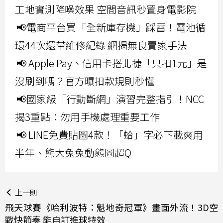
工地實測降噪效果 空間音訊秒置身電影院
📢電商平台買「全新庫存機」踩雷！電池循
環44次還帶維修紀錄 網揭無良賣家手法
📢 Apple Pay、信用卡搭北捷「只扣1元」是
沒刷到嗎？官方曝扣款規則秒懂
📢國家級「行動斷網」演習完整指引！NCC
揭3重點：勿用手機處理重要工作
📢 LINE免費貼圖4款！「蛤」字必下載爽用
半年、熊大兔兔動態圖超Q
上一則
飛天球賽《哈利波特：魁地奇冠軍》畫面外流！3D空
戰快節奏 能自訂進球特效