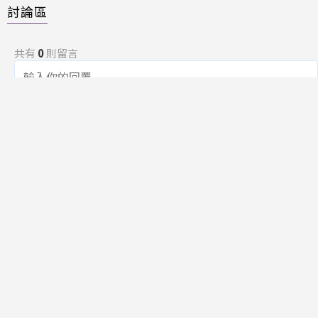
討論區
共有
0
則留言
規範
回覆
還沒有留言，成為第一個發言的人吧！