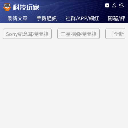
最新文章
手機通訊
社群/APP/網紅
開箱/評
Sony紀念耳機開箱
三星摺疊機開箱
「全新