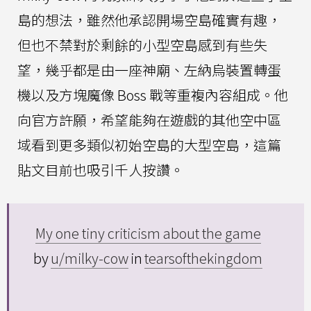
島的想法，雖然他承認開場空島確實有趣，
但也不禁對於剩餘的小型空島感到有些失
望，幾乎都是由一座神廟、左納烏裝置轉蛋
機以及方塊魔像 Boss 戰等重複內容組成。他
向官方許願，希望能夠在遊戲的其他空中區
域看到更多類似初始空島的大型空島，這篇
貼文目前也吸引千人按讚。
My one tiny criticism about the game
by
u/milky-cow
in
tearsofthekingdom