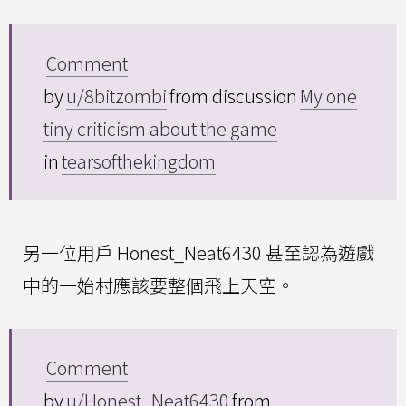
Comment
by
u/8bitzombi
from discussion
My one
tiny criticism about the game
in
tearsofthekingdom
另一位用戶 Honest_Neat6430 甚至認為遊戲
中的一始村應該要整個飛上天空。
Comment
by
u/Honest_Neat6430
from