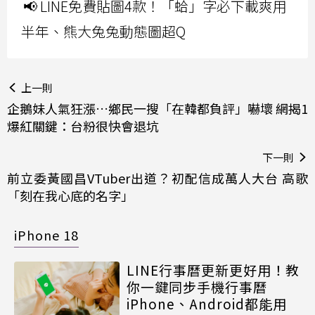
📢 LINE免費貼圖4款！「蛤」字必下載爽用
半年、熊大兔兔動態圖超Q
上一則
企鵝妹人氣狂漲…鄉民一搜「在韓都負評」嚇壞 網揭1
爆紅關鍵：台粉很快會退坑
下一則
前立委黃國昌VTuber出道？初配信成萬人大台 高歌
「刻在我心底的名字」
iPhone 18
LINE行事曆更新更好用！教
你一鍵同步手機行事曆
iPhone、Android都能用