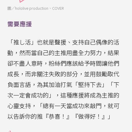
圖／hololive production、COVER
需要應援
「推し活」也就是聲援、支持自己偶像的活
動，然而當自己的主推用盡全力努力，結果
卻不盡人意時，粉絲們應該給予時間讓他們
成長，而非關注失敗的部分，並用鼓勵取代
負面言語，為其加油打氣「堅持下去」「下
次一定會成功的」，這種應援將成為主推的
心靈支持，「總有一天當成功來敲門，就可
以告訴你的推『恭喜！』『做得好！』」