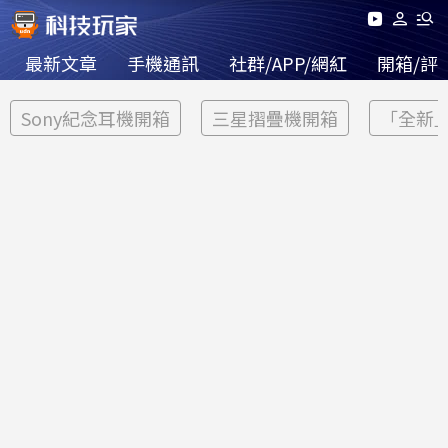
最新文章
手機通訊
社群/APP/網紅
開箱/評
Sony紀念耳機開箱
三星摺疊機開箱
「全新