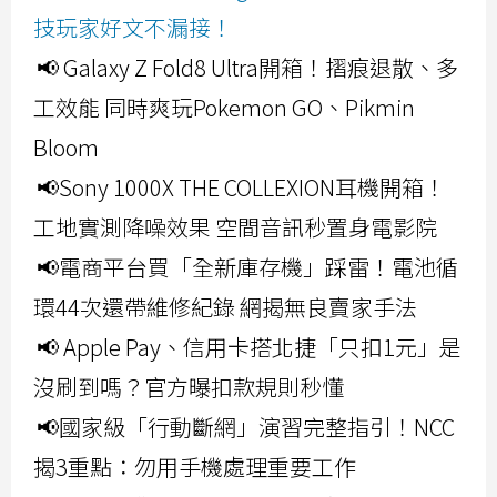
技玩家好文不漏接！
📢 Galaxy Z Fold8 Ultra開箱！摺痕退散、多
工效能 同時爽玩Pokemon GO、Pikmin
Bloom
📢Sony 1000X THE COLLEXION耳機開箱！
工地實測降噪效果 空間音訊秒置身電影院
📢電商平台買「全新庫存機」踩雷！電池循
環44次還帶維修紀錄 網揭無良賣家手法
📢 Apple Pay、信用卡搭北捷「只扣1元」是
沒刷到嗎？官方曝扣款規則秒懂
📢國家級「行動斷網」演習完整指引！NCC
揭3重點：勿用手機處理重要工作