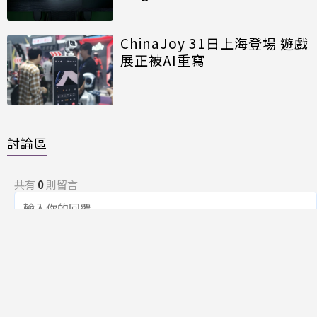
能再進化
ChinaJoy 31日上海登場 遊戲
展正被AI重寫
討論區
共有
0
則留言
規範
回覆