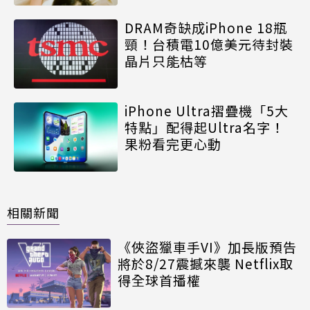
DRAM奇缺成iPhone 18瓶
頸！台積電10億美元待封裝
晶片只能枯等
iPhone Ultra摺疊機「5大
特點」配得起Ultra名字！
果粉看完更心動
相關新聞
《俠盜獵車手VI》加長版預告
將於8/27震撼來襲 Netflix取
得全球首播權